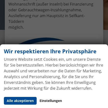
Wohnanschrift (außer Inseln!) bei Finanzierung
oder Gebrauchtwagen-Inzahlungnahme,
Auslieferung nur am Hauptsitz in Selfkant-
Tüddern
möglich.
Übergabe an Kunde Wilms Skoda
Fabia Combi
Wir respektieren Ihre Privatsphäre
5.8.2020
•
Auslieferungen
Unsere Website setzt Cookies ein, um unsere Dienste
für Sie bereitzustellen. Hierbei berücksichtigen wir Ihre
Auswahl und verarbeiten nur die Daten für Marketing,
Analytics und Personalisierung, für die Sie uns Ihr
Einverständnis geben. Sie können Ihre Einwilligung
Autokauf
ohne Anzahlung
bei
jederzeit mit Wirkung für die Zukunft widerrufen.
Vertragsabschluss
Beim Automobilhandel von der Forst genießen Sie
Alle akzeptieren
Einstellungen
maximale Sicherheit und Transparenz. Bei uns