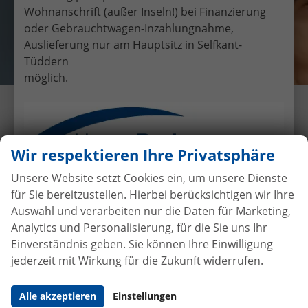
Wohnanschrift (außer Inseln!) bei Finanzierung
oder Gebrauchtwagen-Inzahlungnahme,
Auslieferung nur am Hauptsitz in Selfkant-
Tüddern
möglich.
Übergabe eines EU-
Neufahrzeuges Audi A3
Sportback an Frau Dollinger
Wir respektieren Ihre Privatsphäre
18.1.2019
•
Auslieferungen
Unsere Website setzt Cookies ein, um unsere Dienste
für Sie bereitzustellen. Hierbei berücksichtigen wir Ihre
Auswahl und verarbeiten nur die Daten für Marketing,
Analytics und Personalisierung, für die Sie uns Ihr
Autokauf
ohne Anzahlung
bei
Einverständnis geben. Sie können Ihre Einwilligung
Vertragsabschluss
jederzeit mit Wirkung für die Zukunft widerrufen.
Beim Automobilhandel von der Forst genießen Sie
Alle akzeptieren
Einstellungen
maximale Sicherheit und Transparenz. Bei uns