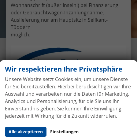
Wohnanschrift (außer Inseln!) bei Finanzierung
oder Gebrauchtwagen-Inzahlungnahme,
Auslieferung nur am Hauptsitz in Selfkant-
Tüddern
möglich.
Übergabe eines EU-
Neufahrzeuges Dacia Duster an
Familie Wüstefeld
Wir respektieren Ihre Privatsphäre
24.6.2016
•
Auslieferungen
Unsere Website setzt Cookies ein, um unsere Dienste
für Sie bereitzustellen. Hierbei berücksichtigen wir Ihre
Auswahl und verarbeiten nur die Daten für Marketing,
Analytics und Personalisierung, für die Sie uns Ihr
Autokauf
ohne Anzahlung
bei
Einverständnis geben. Sie können Ihre Einwilligung
Vertragsabschluss
jederzeit mit Wirkung für die Zukunft widerrufen.
Beim Automobilhandel von der Forst genießen Sie
Alle akzeptieren
Einstellungen
maximale Sicherheit und Transparenz. Bei uns