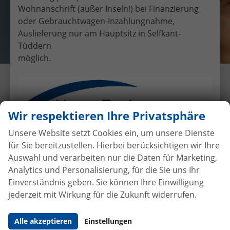
Wohnanschrift (außer Inseln!) bei Finanzierung
oder Gebrauchtwagen-Inzahlungnahme,
Auslieferung nur am Hauptsitz in Selfkant-
Tüddern
möglich.
Übergabe eines EU-
Neufahrzeuges Dacia Duster an
Herr Both
Wir respektieren Ihre Privatsphäre
10.6.2016
•
Auslieferungen
Unsere Website setzt Cookies ein, um unsere Dienste
für Sie bereitzustellen. Hierbei berücksichtigen wir Ihre
Auswahl und verarbeiten nur die Daten für Marketing,
Analytics und Personalisierung, für die Sie uns Ihr
Autokauf
ohne Anzahlung
bei
Einverständnis geben. Sie können Ihre Einwilligung
Vertragsabschluss
jederzeit mit Wirkung für die Zukunft widerrufen.
Beim Automobilhandel von der Forst genießen Sie
Alle akzeptieren
Einstellungen
maximale Sicherheit und Transparenz. Bei uns