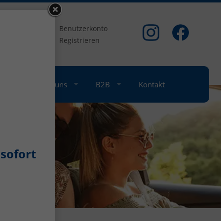
om
Benutzerkonto
Registrieren
nkauf
Über uns
B2B
Kontakt
sofort