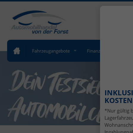
+49 (
Öffnung
Fahrzeugangebote
Finanzierung
Lea
INKLUSI
KOSTENL
*Nur gültig 
Lagerfahrzeu
Wohnanschrif
Inzahlungnah