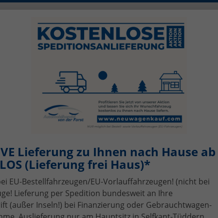
0)2456 506-1390
info@neuwagenkauf.c
szeiten: Mo - Fr 08.00 - 17.00
sing
Top-Angebote
Service
Gebrauchtwagen-A
VE Lieferung zu Ihnen nach Hause ab 
OS (Lieferung frei Haus)*
bei EU-Bestellfahrzeugen/EU-Vorlauffahrzeugen! (nicht bei
ge! Lieferung per Spedition bundesweit an Ihre
t (außer Inseln!) bei Finanzierung oder Gebrauchtwagen-
me, Auslieferung nur am Hauptsitz in Selfkant-Tüddern