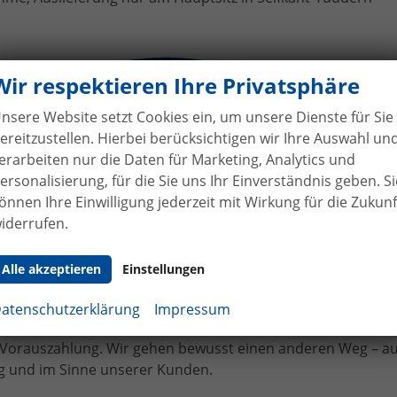
uges Dacia Duster an Herr Haus
Wir respektieren Ihre Privatsphäre
nsere Website setzt Cookies ein, um unsere Dienste für Sie
ereitzustellen. Hierbei berücksichtigen wir Ihre Auswahl un
erarbeiten nur die Daten für Marketing, Analytics und
ersonalisierung, für die Sie uns Ihr Einverständnis geben. Si
önnen Ihre Einwilligung jederzeit mit Wirkung für die Zukunf
iderrufen.
hne Anzahlung
bei Vertragsabschluss
Alle akzeptieren
Einstellungen
bilhandel von der Forst genießen Sie maximale Sicherheit
 Bei uns leisten Sie keine Anzahlung bei Vertragsabschluss. 
atenschutzerklärung
Impressum
angen bereits bei Unterzeichnung des Kaufvertrags eine tei
e Vorauszahlung. Wir gehen bewusst einen anderen Weg – a
 und im Sinne unserer Kunden.