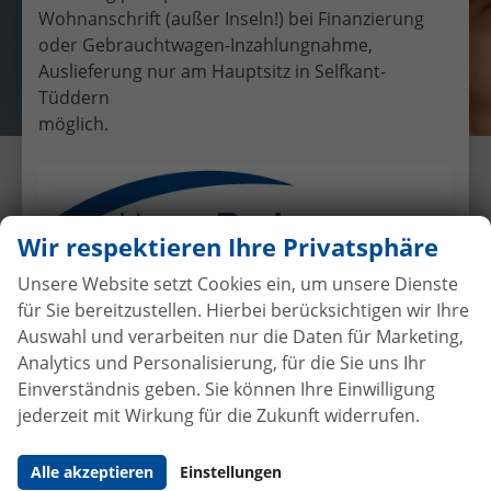
Wohnanschrift (außer Inseln!) bei Finanzierung
oder Gebrauchtwagen-Inzahlungnahme,
Auslieferung nur am Hauptsitz in Selfkant-
Tüddern
möglich.
Übergabe eines EU-
Neufahrzeuges Dacia Logan MCV
an Familie Friedrich
Wir respektieren Ihre Privatsphäre
20.7.2017
•
Auslieferungen
Unsere Website setzt Cookies ein, um unsere Dienste
für Sie bereitzustellen. Hierbei berücksichtigen wir Ihre
Auswahl und verarbeiten nur die Daten für Marketing,
Analytics und Personalisierung, für die Sie uns Ihr
Autokauf
ohne Anzahlung
bei
Einverständnis geben. Sie können Ihre Einwilligung
Vertragsabschluss
jederzeit mit Wirkung für die Zukunft widerrufen.
Beim Automobilhandel von der Forst genießen Sie
Alle akzeptieren
Einstellungen
maximale Sicherheit und Transparenz. Bei uns