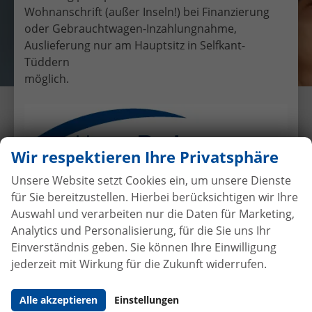
Wohnanschrift (außer Inseln!) bei Finanzierung
oder Gebrauchtwagen-Inzahlungnahme,
Auslieferung nur am Hauptsitz in Selfkant-
Tüddern
möglich.
Übergabe eines EU-
Neufahrzeuges Fiat 500 an Frau
Weiß
Wir respektieren Ihre Privatsphäre
18.11.2017
•
Auslieferungen
Unsere Website setzt Cookies ein, um unsere Dienste
für Sie bereitzustellen. Hierbei berücksichtigen wir Ihre
Auswahl und verarbeiten nur die Daten für Marketing,
Analytics und Personalisierung, für die Sie uns Ihr
Autokauf
ohne Anzahlung
bei
Einverständnis geben. Sie können Ihre Einwilligung
Vertragsabschluss
jederzeit mit Wirkung für die Zukunft widerrufen.
Beim Automobilhandel von der Forst genießen Sie
Alle akzeptieren
Einstellungen
maximale Sicherheit und Transparenz. Bei uns