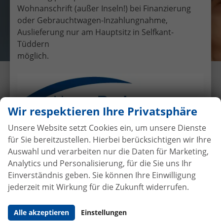
Wohnanschrift (außer Inseln!) bei Finanzierung
oder Gebrauchtwagen-Inzahlungnahme,
Auslieferung nur am Hauptsitz in Selfkant-
Tüddern
möglich.
Übergabe eines EU-
Neufahrzeuges Ford C-MAX an
Familie Preußen
Wir respektieren Ihre Privatsphäre
23.10.2018
•
Auslieferungen
Unsere Website setzt Cookies ein, um unsere Dienste
für Sie bereitzustellen. Hierbei berücksichtigen wir Ihre
Auswahl und verarbeiten nur die Daten für Marketing,
Analytics und Personalisierung, für die Sie uns Ihr
Autokauf
ohne Anzahlung
bei
Einverständnis geben. Sie können Ihre Einwilligung
Vertragsabschluss
jederzeit mit Wirkung für die Zukunft widerrufen.
Beim Automobilhandel von der Forst genießen Sie
Alle akzeptieren
Einstellungen
maximale Sicherheit und Transparenz. Bei uns