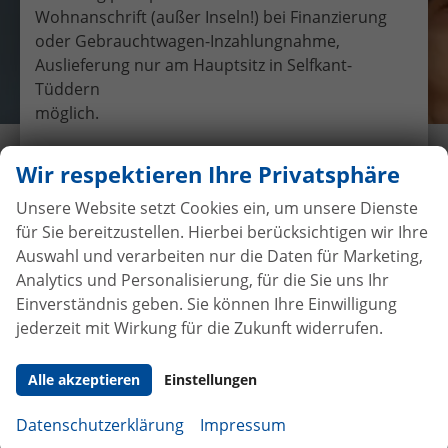
Wohnanschrift (außer Inseln!) bei Finanzierung
oder Gebrauchtwagen-Inzahlungnahme,
Auslieferung nur am Hauptsitz in Selfkant-
Tüddern
möglich.
Übergabe eines EU-
Wir respektieren Ihre Privatsphäre
Neufahrzeuges Ford Fiesta
Unsere Website setzt Cookies ein, um unsere Dienste
4.6.2016
•
Auslieferungen
für Sie bereitzustellen. Hierbei berücksichtigen wir Ihre
Auswahl und verarbeiten nur die Daten für Marketing,
Analytics und Personalisierung, für die Sie uns Ihr
Einverständnis geben. Sie können Ihre Einwilligung
jederzeit mit Wirkung für die Zukunft widerrufen.
Autokauf
ohne Anzahlung
bei
Vertragsabschluss
Alle akzeptieren
Einstellungen
Beim Automobilhandel von der Forst genießen Sie
Datenschutzerklärung
Impressum
maximale Sicherheit und Transparenz. Bei uns