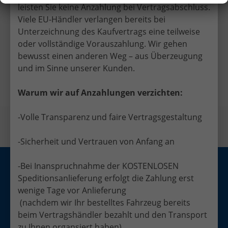
leisten Sie keine Anzahlung bei Vertragsabschluss.
Viele EU-Händler verlangen bereits bei
Unterzeichnung des Kaufvertrags eine teilweise
Facebook
Twitter
oder vollständige Vorauszahlung. Wir gehen
bewusst einen anderen Weg – aus Überzeugung
und im Sinne unserer Kunden.
Vorheriger Eintrag
Nächster Eintrag
Warum wir auf Anzahlungen verzichten:
-Volle Transparenz und faire Vertragsgestaltung
-Sicherheit und Vertrauen von Anfang an
-Bei Inanspruchnahme der KOSTENLOSEN
Anmelden
Impressum
Datenschutz
AGB
Speditionsanlieferung erfolgt die Zahlung erst
Widerrufsrecht
Cookie-Einstellungen
wenige Tage vor Anlieferung
(nachdem wir Ihr bestelltes Fahrzeug bereits
Weitere Informationen zum offiziellen Kraftstoffverbrauch und zu den
offiziellen spezifischen CO
-Emissionen und gegebenenfalls zum
2
beim Vertragshändler bezahlt und den Transport
Stromverbrauch neuer PKW können dem 'Leitfaden über den offiziellen
Kraftstoffverbrauch, die offiziellen spezifischen CO
-Emissionen und den
zu Ihnen organsiert haben)
2