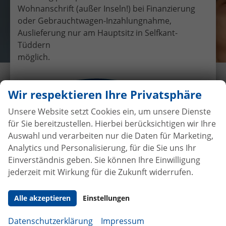
Wohnanschrift (außer Inseln!) bei Finanzierung
oder Gebrauchtwagen-Inzahlungnahme,
Auslieferung nur am Hauptsitz in Selfkant-
Tüddern
möglich.
Übergabe eines EU-
Wir respektieren Ihre Privatsphäre
Neufahrzeuges Ford Fiesta an
Familie Pauels
Unsere Website setzt Cookies ein, um unsere Dienste
für Sie bereitzustellen. Hierbei berücksichtigen wir Ihre
25.2.2019
•
Auslieferungen
Auswahl und verarbeiten nur die Daten für Marketing,
Analytics und Personalisierung, für die Sie uns Ihr
Einverständnis geben. Sie können Ihre Einwilligung
jederzeit mit Wirkung für die Zukunft widerrufen.
Autokauf
ohne Anzahlung
bei
Vertragsabschluss
Alle akzeptieren
Einstellungen
Beim Automobilhandel von der Forst genießen Sie
Datenschutzerklärung
Impressum
maximale Sicherheit und Transparenz. Bei uns