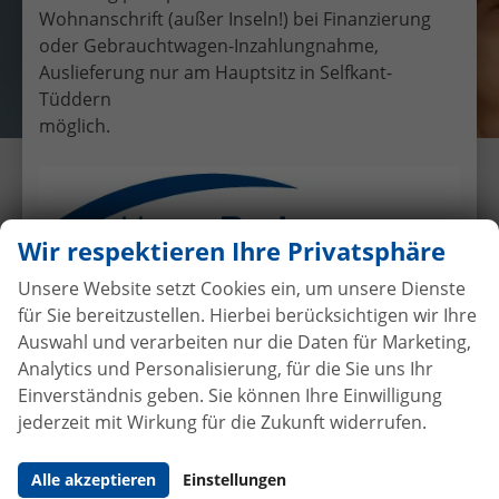
Wohnanschrift (außer Inseln!) bei Finanzierung
oder Gebrauchtwagen-Inzahlungnahme,
Auslieferung nur am Hauptsitz in Selfkant-
Tüddern
möglich.
Übergabe eines EU-
Neufahrzeuges Ford Kuga an
Familie Heynen
Wir respektieren Ihre Privatsphäre
12.8.2017
•
Auslieferungen
Unsere Website setzt Cookies ein, um unsere Dienste
für Sie bereitzustellen. Hierbei berücksichtigen wir Ihre
Auswahl und verarbeiten nur die Daten für Marketing,
Analytics und Personalisierung, für die Sie uns Ihr
Autokauf
ohne Anzahlung
bei
Einverständnis geben. Sie können Ihre Einwilligung
Vertragsabschluss
jederzeit mit Wirkung für die Zukunft widerrufen.
Beim Automobilhandel von der Forst genießen Sie
Alle akzeptieren
Einstellungen
maximale Sicherheit und Transparenz. Bei uns