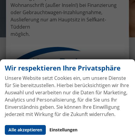
Wohnanschrift (außer Inseln!) bei Finanzierung
oder Gebrauchtwagen-Inzahlungnahme,
Auslieferung nur am Hauptsitz in Selfkant-
Tüddern
möglich.
Übergabe eines EU-
Neufahrzeuges Kia Rio an Herr
Löffler
Wir respektieren Ihre Privatsphäre
16.2.2019
•
Auslieferungen
Unsere Website setzt Cookies ein, um unsere Dienste
für Sie bereitzustellen. Hierbei berücksichtigen wir Ihre
Auswahl und verarbeiten nur die Daten für Marketing,
Analytics und Personalisierung, für die Sie uns Ihr
Autokauf
ohne Anzahlung
bei
Einverständnis geben. Sie können Ihre Einwilligung
Vertragsabschluss
jederzeit mit Wirkung für die Zukunft widerrufen.
Beim Automobilhandel von der Forst genießen Sie
Alle akzeptieren
Einstellungen
maximale Sicherheit und Transparenz. Bei uns