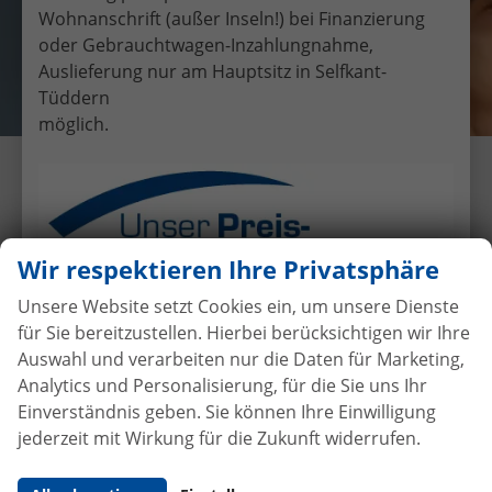
Wohnanschrift (außer Inseln!) bei Finanzierung
oder Gebrauchtwagen-Inzahlungnahme,
Auslieferung nur am Hauptsitz in Selfkant-
Tüddern
möglich.
Übergabe eines EU-
Neufahrzeuges Kia Sportage an
Herr Rieger
Wir respektieren Ihre Privatsphäre
26.8.2017
•
Auslieferungen
Unsere Website setzt Cookies ein, um unsere Dienste
für Sie bereitzustellen. Hierbei berücksichtigen wir Ihre
Auswahl und verarbeiten nur die Daten für Marketing,
Autokauf
ohne Anzahlung
bei
Analytics und Personalisierung, für die Sie uns Ihr
Vertragsabschluss
Einverständnis geben. Sie können Ihre Einwilligung
jederzeit mit Wirkung für die Zukunft widerrufen.
Beim Automobilhandel von der Forst genießen Sie
maximale Sicherheit und Transparenz. Bei uns