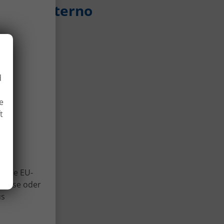
eli - Paterno
d
e
t
 und
Viele EU-
lweise oder
us