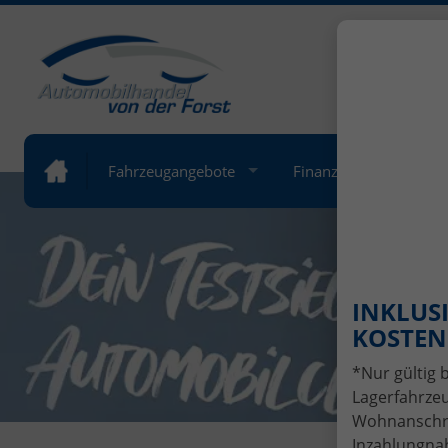
+49 (
Öffnung
Fahrzeugangebote
Finanzierung
Lea
INKLUSI
KOSTENL
*Nur gültig 
Lagerfahrzeu
Wohnanschrif
Inzahlungnah