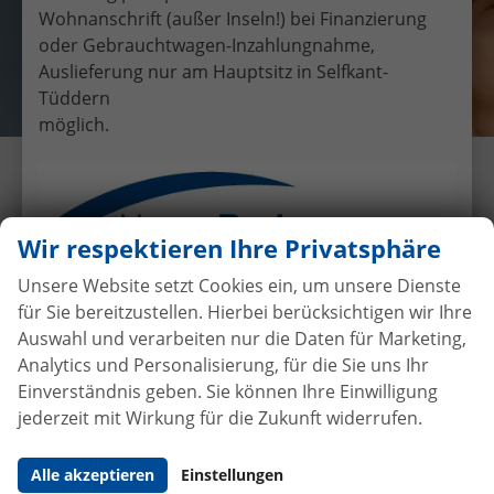
Wohnanschrift (außer Inseln!) bei Finanzierung
oder Gebrauchtwagen-Inzahlungnahme,
Auslieferung nur am Hauptsitz in Selfkant-
Tüddern
möglich.
Übergabe eines EU-
Neufahrzeuges Seat Alhambra
an Herr Gomolla.
Wir respektieren Ihre Privatsphäre
13.9.2019
•
Auslieferungen
Unsere Website setzt Cookies ein, um unsere Dienste
für Sie bereitzustellen. Hierbei berücksichtigen wir Ihre
Auswahl und verarbeiten nur die Daten für Marketing,
Analytics und Personalisierung, für die Sie uns Ihr
Autokauf
ohne Anzahlung
bei
Einverständnis geben. Sie können Ihre Einwilligung
Vertragsabschluss
jederzeit mit Wirkung für die Zukunft widerrufen.
Beim Automobilhandel von der Forst genießen Sie
Alle akzeptieren
Einstellungen
maximale Sicherheit und Transparenz. Bei uns