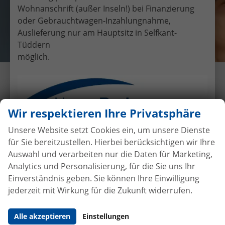
Wohnanschrift (außer Inseln!) bei Finanzierung
oder Gebrauchtwagen-Inzahlungnahme,
Auslieferung nur am Hauptsitz in Selfkant-
Tüddern
möglich.
Übergabe eines EU-
Neufahrzeuges Seat leon an Herr
Rottmann
Wir respektieren Ihre Privatsphäre
8.10.2016
•
Auslieferungen
Unsere Website setzt Cookies ein, um unsere Dienste
für Sie bereitzustellen. Hierbei berücksichtigen wir Ihre
Auswahl und verarbeiten nur die Daten für Marketing,
Analytics und Personalisierung, für die Sie uns Ihr
Autokauf
ohne Anzahlung
bei
Einverständnis geben. Sie können Ihre Einwilligung
Vertragsabschluss
jederzeit mit Wirkung für die Zukunft widerrufen.
Beim Automobilhandel von der Forst genießen Sie
Alle akzeptieren
Einstellungen
maximale Sicherheit und Transparenz. Bei uns