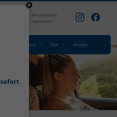
om
Benutzerkonto
Registrieren
nkauf
Über uns
B2B
Kontakt
sofort