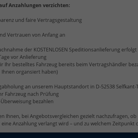
auf Anzahlungen verzichten:
parenz und faire Vertragsgestaltung
und Vertrauen von Anfang an
ruchnahme der KOSTENLOSEN Speditionsanlieferung erfolgt 
Tage vor Anlieferung
 Ihr bestelltes Fahrzeug bereits beim Vertragshändler bez
 Ihnen organsiert haben)
ugabholung an unserem Hauptstandort in D-52538 Selfkant
hr Fahrzeug nach Prüfung
Cookie-Einstellungen
t-Überweisung bezahlen
spezifischen CO
-Emissionen und gegebenenfalls zum Stromverbrauch neuer PKW können de
2
ommen werden, der an allen Verkaufsstellen und bei der 'Deutschen Automobil Treuha
n Ihnen, bei Angebotsvergleichen gezielt nachzufragen, ob
eine Anzahlung verlangt wird – und zu welchem Zeitpunkt di
elfkant-Tüddern,
+49 (0)2456-5061390