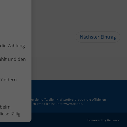
Nächster Eintrag
die Zahlung
ahlt und den
-Tüddern
m 'Leitfaden über den offiziellen Kraftstoffverbrauch, die offiziellen
nd GmbH' unentgeltlich erhältlich ist unter www.dat.de.
 beim
ese fällig
Powered by Autrado