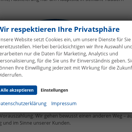
ges Skoda Fabia an Familie Loh
Wir respektieren Ihre Privatsphäre
nsere Website setzt Cookies ein, um unsere Dienste für Sie
ereitzustellen. Hierbei berücksichtigen wir Ihre Auswahl un
erarbeiten nur die Daten für Marketing, Analytics und
ersonalisierung, für die Sie uns Ihr Einverständnis geben. Si
önnen Ihre Einwilligung jederzeit mit Wirkung für die Zukunf
iderrufen.
hne Anzahlung
bei Vertragsabschluss
Alle akzeptieren
Einstellungen
bilhandel von der Forst genießen Sie maximale Sicherheit
 Bei uns leisten Sie keine Anzahlung bei Vertragsabschluss. 
atenschutzerklärung
Impressum
angen bereits bei Unterzeichnung des Kaufvertrags eine tei
e Vorauszahlung. Wir gehen bewusst einen anderen Weg – a
 und im Sinne unserer Kunden.