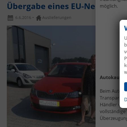
Übergabe eines EU-Neufahrzeu
möglich.
6.6.2016
•
Auslieferungen
U
b
v
P
k
w
Autokauf
o
Beim Automo
Transparenz.
D
Händler verl
vollständig
Überzeugung