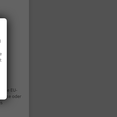
r
d
e
t
 und
Viele EU-
lweise oder
us