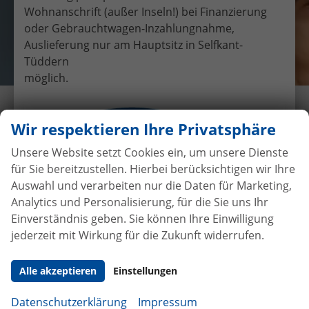
Wohnanschrift (außer Inseln!) bei Finanzierung
oder Gebrauchtwagen-Inzahlungnahme,
Auslieferung nur am Hauptsitz in Selfkant-
Tüddern
möglich.
Übergabe eines EU-
Wir respektieren Ihre Privatsphäre
Neufahrzeuges Skoda Fabia
Combi an Frau Rasmussen
Unsere Website setzt Cookies ein, um unsere Dienste
für Sie bereitzustellen. Hierbei berücksichtigen wir Ihre
9.3.2019
•
Auslieferungen
Auswahl und verarbeiten nur die Daten für Marketing,
Analytics und Personalisierung, für die Sie uns Ihr
Einverständnis geben. Sie können Ihre Einwilligung
jederzeit mit Wirkung für die Zukunft widerrufen.
Autokauf
ohne Anzahlung
bei
Vertragsabschluss
Alle akzeptieren
Einstellungen
Beim Automobilhandel von der Forst genießen Sie
Datenschutzerklärung
Impressum
maximale Sicherheit und Transparenz. Bei uns