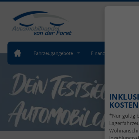
+49 (
Öffnung
Fahrzeugangebote
Finanzierung
Lea
INKLUSI
KOSTENL
*Nur gültig 
Lagerfahrzeu
Wohnanschrif
Inzahlungnah