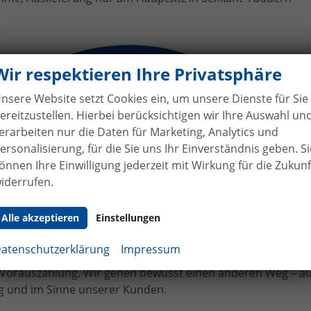
uges Skoda Fabia Combi an Herr
Wir respektieren Ihre Privatsphäre
nsere Website setzt Cookies ein, um unsere Dienste für Sie
ereitzustellen. Hierbei berücksichtigen wir Ihre Auswahl un
erarbeiten nur die Daten für Marketing, Analytics und
ersonalisierung, für die Sie uns Ihr Einverständnis geben. Si
önnen Ihre Einwilligung jederzeit mit Wirkung für die Zukunf
iderrufen.
hne Anzahlung
bei Vertragsabschluss
Alle akzeptieren
Einstellungen
bilhandel von der Forst genießen Sie maximale Sicherheit
 Bei uns leisten Sie keine Anzahlung bei Vertragsabschluss. 
atenschutzerklärung
Impressum
angen bereits bei Unterzeichnung des Kaufvertrags eine tei
e Vorauszahlung. Wir gehen bewusst einen anderen Weg – a
 und im Sinne unserer Kunden.