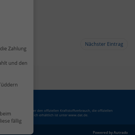
Nächster Eintrag
die Zahlung
ahlt und den
-Tüddern
m 'Leitfaden über den offiziellen Kraftstoffverbrauch, die offiziellen
 beim
nd GmbH' unentgeltlich erhältlich ist unter www.dat.de.
ese fällig
Powered by Autrado