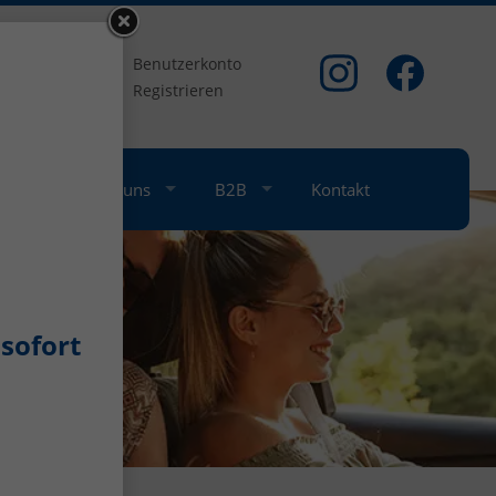
om
Benutzerkonto
Registrieren
nkauf
Über uns
B2B
Kontakt
sofort