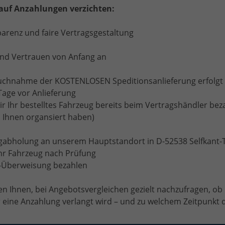
auf Anzahlungen verzichten:
parenz und faire Vertragsgestaltung
und Vertrauen von Anfang an
ruchnahme der KOSTENLOSEN Speditionsanlieferung erfolgt 
Tage vor Anlieferung
 Ihr bestelltes Fahrzeug bereits beim Vertragshändler bez
 Ihnen organsiert haben)
ugabholung an unserem Hauptstandort in D-52538 Selfkant
hr Fahrzeug nach Prüfung
t-Überweisung bezahlen
Cookie-Einstellungen
spezifischen CO
-Emissionen und gegebenenfalls zum Stromverbrauch neuer PKW können de
2
n Ihnen, bei Angebotsvergleichen gezielt nachzufragen, ob
ommen werden, der an allen Verkaufsstellen und bei der 'Deutschen Automobil Treuha
eine Anzahlung verlangt wird – und zu welchem Zeitpunkt di
elfkant-Tüddern,
+49 (0)2456-5061390