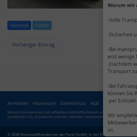
Warum wir 
-Volle Trans
Facebook
Twitter
-Sicherheit 
Vorheriger Eintrag
-Bei Inansp
erst wenige 
(nachdem wir
Transport zu
-Bei Fahrze
können Sie I
per Echtzei
Anmelden
Impressum
Datenschutz
AGB
Widerrufsrecht
Weitere Informationen zum offiziellen Kraftstoffverbrauch und zu den offiziellen 
Wir empfehle
spezifischen CO
-Emissionen und den offiziellen Stromverbrauch neuer PKW' entn
2
Mitbewerber 
ist.
© 2026
Automobilhandel von der Forst GmbH
,
In der Fummer 11
,
52538
S