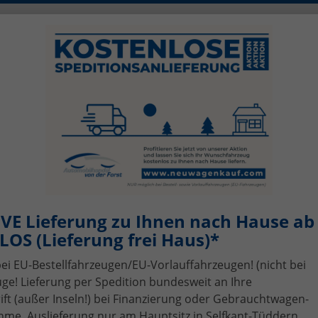
0)2456 506-1390
info@neuwagenkauf.c
szeiten: Mo - Fr 08.00 - 17.00
sing
Top-Angebote
Service
Gebrauchtwagen-A
VE Lieferung zu Ihnen nach Hause ab 
OS (Lieferung frei Haus)*
bei EU-Bestellfahrzeugen/EU-Vorlauffahrzeugen! (nicht bei
ge! Lieferung per Spedition bundesweit an Ihre
t (außer Inseln!) bei Finanzierung oder Gebrauchtwagen-
me, Auslieferung nur am Hauptsitz in Selfkant-Tüddern