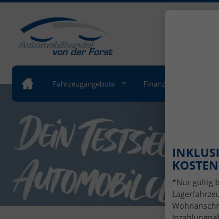
+49 (
Öffnung
Fahrzeugangebote
Finanzierung
Lea
INKLUSI
KOSTENL
*Nur gültig 
Lagerfahrzeu
Wohnanschrif
Inzahlungnah