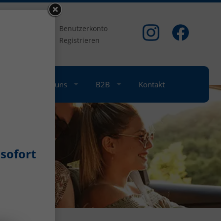
om
Benutzerkonto
Registrieren
nkauf
Über uns
B2B
Kontakt
sofort