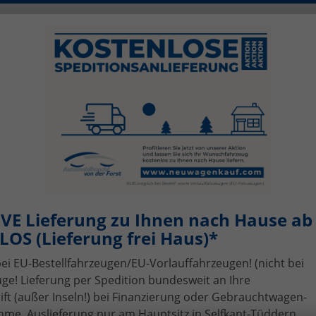
0)2456 506-1390
info@neuwagenkauf.c
szeiten: Mo - Fr 08.00 - 17.00
sing
Top-Angebote
Service
Gebrauchtwagen-A
VE Lieferung zu Ihnen nach Hause ab 
OS (Lieferung frei Haus)*
bei EU-Bestellfahrzeugen/EU-Vorlauffahrzeugen! (nicht bei
ge! Lieferung per Spedition bundesweit an Ihre
t (außer Inseln!) bei Finanzierung oder Gebrauchtwagen-
me, Auslieferung nur am Hauptsitz in Selfkant-Tüddern