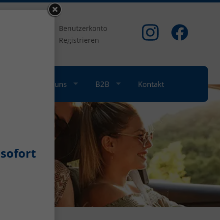
om
Benutzerkonto
Registrieren
nkauf
Über uns
B2B
Kontakt
sofort