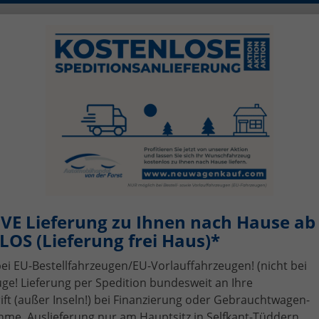
0)2456 506-1390
info@neuwagenkauf.c
szeiten: Mo - Fr 08.00 - 17.00
sing
Top-Angebote
Service
Gebrauchtwagen-A
VE Lieferung zu Ihnen nach Hause ab 
OS (Lieferung frei Haus)*
bei EU-Bestellfahrzeugen/EU-Vorlauffahrzeugen! (nicht bei
ge! Lieferung per Spedition bundesweit an Ihre
t (außer Inseln!) bei Finanzierung oder Gebrauchtwagen-
me, Auslieferung nur am Hauptsitz in Selfkant-Tüddern