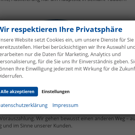
ges Skoda Karoq an Herr Spitze
Wir respektieren Ihre Privatsphäre
nsere Website setzt Cookies ein, um unsere Dienste für Sie
ereitzustellen. Hierbei berücksichtigen wir Ihre Auswahl un
erarbeiten nur die Daten für Marketing, Analytics und
ersonalisierung, für die Sie uns Ihr Einverständnis geben. Si
önnen Ihre Einwilligung jederzeit mit Wirkung für die Zukunf
iderrufen.
hne Anzahlung
bei Vertragsabschluss
Alle akzeptieren
Einstellungen
bilhandel von der Forst genießen Sie maximale Sicherheit
 Bei uns leisten Sie keine Anzahlung bei Vertragsabschluss. 
atenschutzerklärung
Impressum
angen bereits bei Unterzeichnung des Kaufvertrags eine tei
e Vorauszahlung. Wir gehen bewusst einen anderen Weg – a
 und im Sinne unserer Kunden.