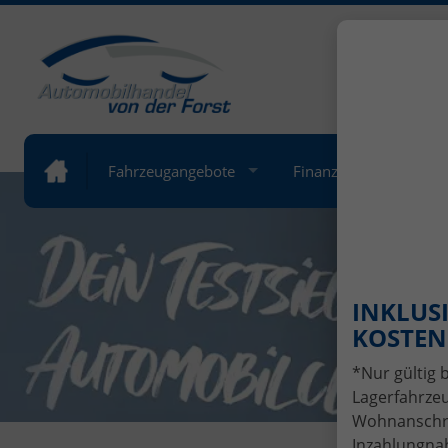
+49 (
Öffnung
Fahrzeugangebote
Finanzierung
Lea
INKLUSI
KOSTENL
*Nur gültig 
Lagerfahrzeu
Wohnanschrif
Inzahlungnah