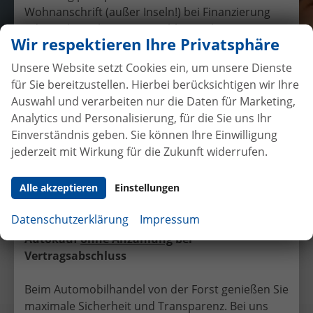
Wohnanschrift (außer Inseln!) bei Finanzierung
oder Gebrauchtwagen-Inzahlungnahme,
Wir respektieren Ihre Privatsphäre
Auslieferung nur am Hauptsitz in Selfkant-
Tüddern
Unsere Website setzt Cookies ein, um unsere Dienste
möglich.
für Sie bereitzustellen. Hierbei berücksichtigen wir Ihre
Auswahl und verarbeiten nur die Daten für Marketing,
Übergabe eines EU-
Analytics und Personalisierung, für die Sie uns Ihr
Neufahrzeuges Skoda Octavia
Einverständnis geben. Sie können Ihre Einwilligung
Combi
jederzeit mit Wirkung für die Zukunft widerrufen.
15.4.2016
•
Auslieferungen
Alle akzeptieren
Einstellungen
Facebook
Twitter
Datenschutzerklärung
Impressum
Autokauf
ohne Anzahlung
bei
Vorheriger Eintrag
Nächster Eintrag
Vertragsabschluss
Beim Automobilhandel von der Forst genießen Sie
maximale Sicherheit und Transparenz. Bei uns