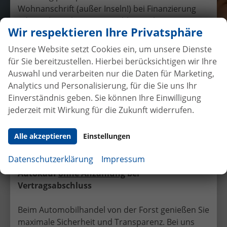
Wohnanschrift (außer Inseln!) bei Finanzierung
oder Gebrauchtwagen-Inzahlungnahme,
Wir respektieren Ihre Privatsphäre
Auslieferung nur am Hauptsitz in Selfkant-
Tüddern
Unsere Website setzt Cookies ein, um unsere Dienste
möglich.
für Sie bereitzustellen. Hierbei berücksichtigen wir Ihre
Auswahl und verarbeiten nur die Daten für Marketing,
Übergabe eines EU-
Analytics und Personalisierung, für die Sie uns Ihr
Neufahrzeuges Skoda Octavia
Einverständnis geben. Sie können Ihre Einwilligung
Limousine
jederzeit mit Wirkung für die Zukunft widerrufen.
15.4.2016
•
Auslieferungen
Alle akzeptieren
Einstellungen
Facebook
Twitter
Datenschutzerklärung
Impressum
Autokauf
ohne Anzahlung
bei
Vorheriger Eintrag
Nächster Eintrag
Vertragsabschluss
Beim Automobilhandel von der Forst genießen Sie
maximale Sicherheit und Transparenz. Bei uns