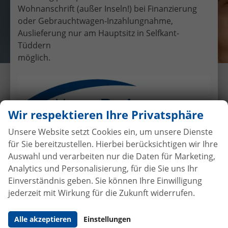
Wohnanschrift (außer Inseln!) bei Finanzierung
oder Gebrauchtwagen-Inzahlungnahme,
Auslieferung nur am Hauptsitz in Selfkant-
Tüddern
möglich.
Übergabe eines EU-
Neufahrzeuges Skoda Yeti an
Familie Eckers
Wir respektieren Ihre Privatsphäre
11.6.2016
•
Auslieferungen
Unsere Website setzt Cookies ein, um unsere Dienste
für Sie bereitzustellen. Hierbei berücksichtigen wir Ihre
Auswahl und verarbeiten nur die Daten für Marketing,
Analytics und Personalisierung, für die Sie uns Ihr
Autokauf
ohne Anzahlung
bei
Einverständnis geben. Sie können Ihre Einwilligung
Vertragsabschluss
jederzeit mit Wirkung für die Zukunft widerrufen.
Beim Automobilhandel von der Forst genießen Sie
Alle akzeptieren
Einstellungen
maximale Sicherheit und Transparenz. Bei uns