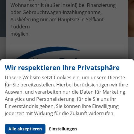
Wohnanschrift (außer Inseln!) bei Finanzierung
oder Gebrauchtwagen-Inzahlungnahme,
Auslieferung nur am Hauptsitz in Selfkant-
Tüddern
möglich.
Übergabe eines EU-
Neufahrzeuges Skoda Yeti an
Familie Hägele
Wir respektieren Ihre Privatsphäre
19.6.2017
•
Auslieferungen
Unsere Website setzt Cookies ein, um unsere Dienste
für Sie bereitzustellen. Hierbei berücksichtigen wir Ihre
Auswahl und verarbeiten nur die Daten für Marketing,
Analytics und Personalisierung, für die Sie uns Ihr
Autokauf
ohne Anzahlung
bei
Einverständnis geben. Sie können Ihre Einwilligung
Vertragsabschluss
jederzeit mit Wirkung für die Zukunft widerrufen.
Beim Automobilhandel von der Forst genießen Sie
Alle akzeptieren
Einstellungen
maximale Sicherheit und Transparenz. Bei uns