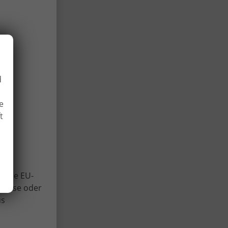
d
e
t
 und
Viele EU-
lweise oder
us