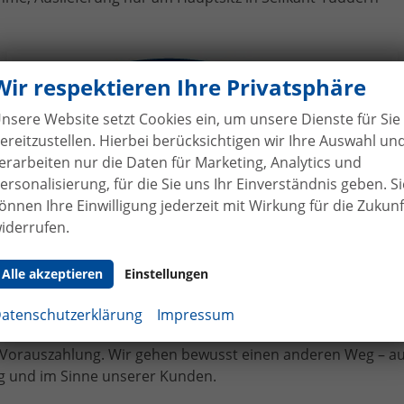
ges Skoda Yeti an Herr Hein
Wir respektieren Ihre Privatsphäre
nsere Website setzt Cookies ein, um unsere Dienste für Sie
ereitzustellen. Hierbei berücksichtigen wir Ihre Auswahl un
erarbeiten nur die Daten für Marketing, Analytics und
ersonalisierung, für die Sie uns Ihr Einverständnis geben. Si
önnen Ihre Einwilligung jederzeit mit Wirkung für die Zukunf
iderrufen.
hne Anzahlung
bei Vertragsabschluss
Alle akzeptieren
Einstellungen
bilhandel von der Forst genießen Sie maximale Sicherheit
 Bei uns leisten Sie keine Anzahlung bei Vertragsabschluss. 
atenschutzerklärung
Impressum
angen bereits bei Unterzeichnung des Kaufvertrags eine tei
e Vorauszahlung. Wir gehen bewusst einen anderen Weg – a
 und im Sinne unserer Kunden.