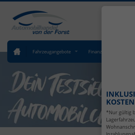
+49 (
Öffnung
Fahrzeugangebote
Finanzierung
Lea
INKLUSI
KOSTENL
*Nur gültig 
Lagerfahrzeu
Wohnanschrif
Inzahlungnah