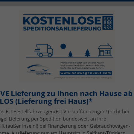
0)2456 506-1390
info@neuwagenkauf.c
szeiten: Mo - Fr 08.00 - 17.00
sing
Top-Angebote
Service
Gebrauchtwagen-A
VE Lieferung zu Ihnen nach Hause ab 
OS (Lieferung frei Haus)*
bei EU-Bestellfahrzeugen/EU-Vorlauffahrzeugen! (nicht bei
ge! Lieferung per Spedition bundesweit an Ihre
t (außer Inseln!) bei Finanzierung oder Gebrauchtwagen-
me, Auslieferung nur am Hauptsitz in Selfkant-Tüddern