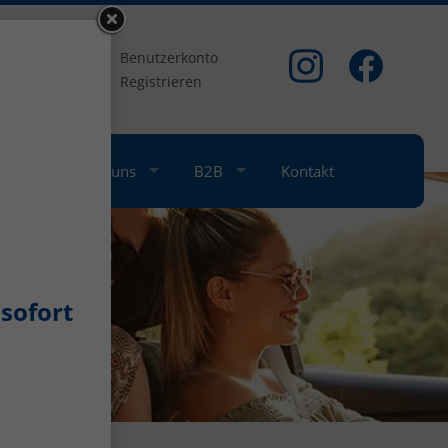
om
Benutzerkonto
Registrieren
nkauf
Über uns
B2B
Kontakt
sofort