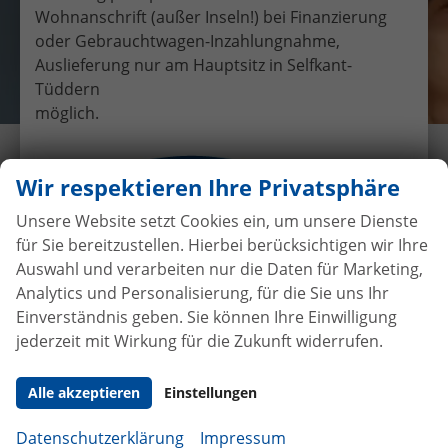
Wohnanschrift (außer Inseln!) bei Finanzierung
oder Gebrauchtwagen-Inzahlungnahme,
Auslieferung nur am Hauptsitz in Selfkant-
Tüddern
möglich.
Übergabe eines EU-
Wir respektieren Ihre Privatsphäre
Neufahrzeuges Volkswagen
Tiguan an Familie Rademacher
Unsere Website setzt Cookies ein, um unsere Dienste
für Sie bereitzustellen. Hierbei berücksichtigen wir Ihre
15.2.2019
•
Auslieferungen
Auswahl und verarbeiten nur die Daten für Marketing,
Analytics und Personalisierung, für die Sie uns Ihr
Einverständnis geben. Sie können Ihre Einwilligung
jederzeit mit Wirkung für die Zukunft widerrufen.
Autokauf
ohne Anzahlung
bei
Vertragsabschluss
Alle akzeptieren
Einstellungen
Beim Automobilhandel von der Forst genießen Sie
Datenschutzerklärung
Impressum
maximale Sicherheit und Transparenz. Bei uns