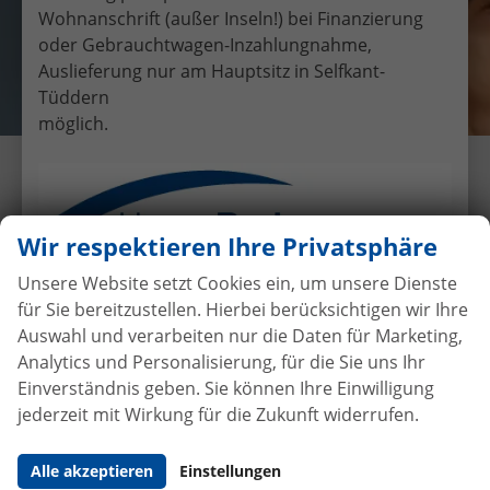
Wohnanschrift (außer Inseln!) bei Finanzierung
oder Gebrauchtwagen-Inzahlungnahme,
Auslieferung nur am Hauptsitz in Selfkant-
Tüddern
möglich.
Übergabe eines EU-
Neufahrzeuges VW Golf VII an
Frau Domes
Wir respektieren Ihre Privatsphäre
23.6.2017
•
Auslieferungen
Unsere Website setzt Cookies ein, um unsere Dienste
für Sie bereitzustellen. Hierbei berücksichtigen wir Ihre
Auswahl und verarbeiten nur die Daten für Marketing,
Analytics und Personalisierung, für die Sie uns Ihr
Autokauf
ohne Anzahlung
bei
Einverständnis geben. Sie können Ihre Einwilligung
Vertragsabschluss
jederzeit mit Wirkung für die Zukunft widerrufen.
Beim Automobilhandel von der Forst genießen Sie
Alle akzeptieren
Einstellungen
maximale Sicherheit und Transparenz. Bei uns