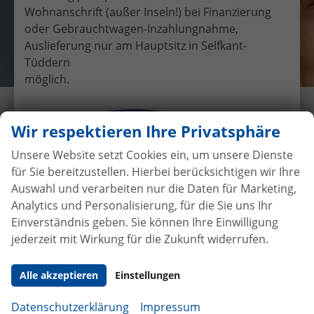
Wohnanschrift (außer Inseln!) bei Finanzierung
oder Gebrauchtwagen-Inzahlungnahme,
Auslieferung nur am Hauptsitz in Selfkant-
Tüddern
möglich.
Übergabe eines EU-
Wir respektieren Ihre Privatsphäre
Neufahrzeuges VW Golf VII an
Frau Wagner
Unsere Website setzt Cookies ein, um unsere Dienste
für Sie bereitzustellen. Hierbei berücksichtigen wir Ihre
23.7.2018
•
Auslieferungen
Auswahl und verarbeiten nur die Daten für Marketing,
Analytics und Personalisierung, für die Sie uns Ihr
Einverständnis geben. Sie können Ihre Einwilligung
jederzeit mit Wirkung für die Zukunft widerrufen.
Autokauf
ohne Anzahlung
bei
Vertragsabschluss
Alle akzeptieren
Einstellungen
Beim Automobilhandel von der Forst genießen Sie
Datenschutzerklärung
Impressum
maximale Sicherheit und Transparenz. Bei uns