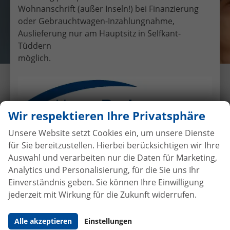
Wohnanschrift (außer Inseln!) bei Finanzierung
oder Gebrauchtwagen-Inzahlungnahme,
Auslieferung nur am Hauptsitz in Selfkant-
Tüddern
möglich.
Übergabe eines EU-
Neufahrzeuges VW Passat
Variant an Herr Wummel
Wir respektieren Ihre Privatsphäre
16.6.2017
•
Auslieferungen
Unsere Website setzt Cookies ein, um unsere Dienste
für Sie bereitzustellen. Hierbei berücksichtigen wir Ihre
Auswahl und verarbeiten nur die Daten für Marketing,
Analytics und Personalisierung, für die Sie uns Ihr
Autokauf
ohne Anzahlung
bei
Einverständnis geben. Sie können Ihre Einwilligung
Vertragsabschluss
jederzeit mit Wirkung für die Zukunft widerrufen.
Beim Automobilhandel von der Forst genießen Sie
Alle akzeptieren
Einstellungen
maximale Sicherheit und Transparenz. Bei uns