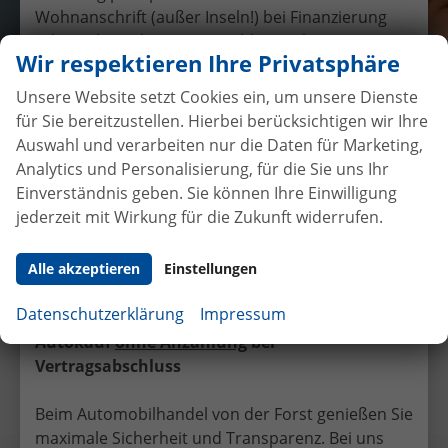
Wohnanschrift (außer Inseln!) bei Finanzierung
oder Gebrauchtwagen-Inzahlungnahme,
Wir respektieren Ihre Privatsphäre
Auslieferung nur am Hauptsitz in Selfkant-
Tüddern
Unsere Website setzt Cookies ein, um unsere Dienste
möglich.
für Sie bereitzustellen. Hierbei berücksichtigen wir Ihre
Auswahl und verarbeiten nur die Daten für Marketing,
Übergabe eines EU-
Analytics und Personalisierung, für die Sie uns Ihr
Neufahrzeuges VW Polo an
Einverständnis geben. Sie können Ihre Einwilligung
Familie Ihmer.
jederzeit mit Wirkung für die Zukunft widerrufen.
10.5.2016
•
Auslieferungen
Alle akzeptieren
Einstellungen
Facebook
Twitter
Datenschutzerklärung
Impressum
Autokauf
ohne Anzahlung
bei
Vorheriger Eintrag
Nächster Eintrag
Vertragsabschluss
Beim Automobilhandel von der Forst genießen Sie
maximale Sicherheit und Transparenz. Bei uns