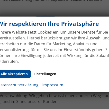
ges VW T6 California Beach an 
Wir respektieren Ihre Privatsphäre
nsere Website setzt Cookies ein, um unsere Dienste für Sie
ereitzustellen. Hierbei berücksichtigen wir Ihre Auswahl un
erarbeiten nur die Daten für Marketing, Analytics und
ersonalisierung, für die Sie uns Ihr Einverständnis geben. Si
önnen Ihre Einwilligung jederzeit mit Wirkung für die Zukunf
iderrufen.
hne Anzahlung
bei Vertragsabschluss
Alle akzeptieren
Einstellungen
bilhandel von der Forst genießen Sie maximale Sicherheit
 Bei uns leisten Sie keine Anzahlung bei Vertragsabschluss. 
atenschutzerklärung
Impressum
angen bereits bei Unterzeichnung des Kaufvertrags eine tei
e Vorauszahlung. Wir gehen bewusst einen anderen Weg – a
 und im Sinne unserer Kunden.