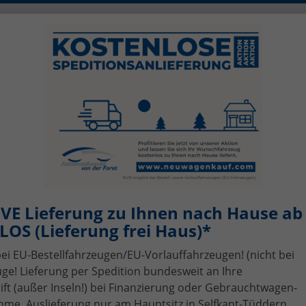
0)2456 506-1390
info@neuwagenkauf.c
szeiten: Mo - Fr 08.00 - 17.00
sing
Top-Angebote
Service
Gebrauchtwagen-A
VE Lieferung zu Ihnen nach Hause ab 
OS (Lieferung frei Haus)*
bei EU-Bestellfahrzeugen/EU-Vorlauffahrzeugen! (nicht bei
ge! Lieferung per Spedition bundesweit an Ihre
t (außer Inseln!) bei Finanzierung oder Gebrauchtwagen-
me, Auslieferung nur am Hauptsitz in Selfkant-Tüddern