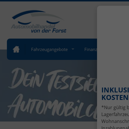
+49 (
Öffnung
Fahrzeugangebote
Finanzierung
Lea
INKLUSI
KOSTENL
*Nur gültig 
Lagerfahrzeu
Wohnanschrif
Inzahlungnah