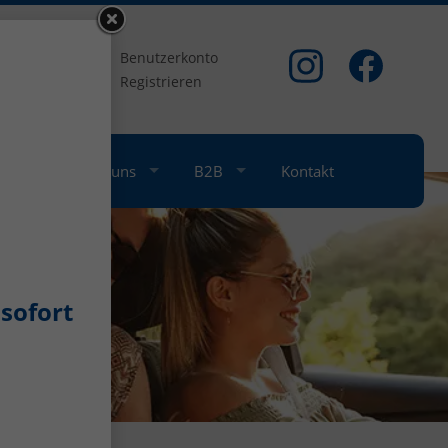
om
Benutzerkonto
Registrieren
nkauf
Über uns
B2B
Kontakt
sofort