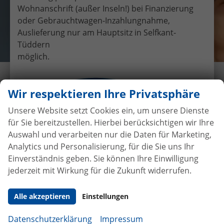
Wohnanschrift (außer Inseln!) bei Finanzierung
oder Gebrauchtwagen-Inzahlungnahme,
Auslieferung nur am Hauptsitz in Selfkant-
Tüddern
möglich.
Übergabe eines EU-
Wir respektieren Ihre Privatsphäre
Neufahrzeuges VW T6 Multivan
an Herr Vogel
Unsere Website setzt Cookies ein, um unsere Dienste
für Sie bereitzustellen. Hierbei berücksichtigen wir Ihre
6.3.2019
•
Auslieferungen
Auswahl und verarbeiten nur die Daten für Marketing,
Analytics und Personalisierung, für die Sie uns Ihr
Einverständnis geben. Sie können Ihre Einwilligung
jederzeit mit Wirkung für die Zukunft widerrufen.
Autokauf
ohne Anzahlung
bei
Vertragsabschluss
Alle akzeptieren
Einstellungen
Beim Automobilhandel von der Forst genießen Sie
Datenschutzerklärung
Impressum
maximale Sicherheit und Transparenz. Bei uns