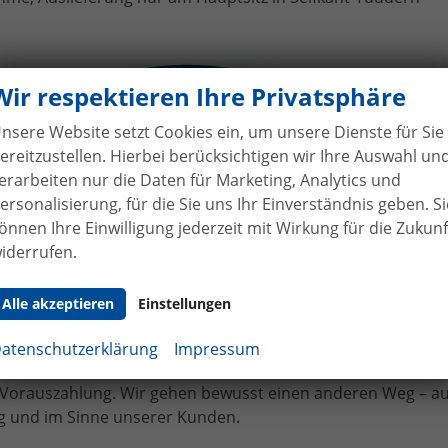
ges VW Tiguan II an Familie Böl
Wir respektieren Ihre Privatsphäre
nsere Website setzt Cookies ein, um unsere Dienste für Sie
ereitzustellen. Hierbei berücksichtigen wir Ihre Auswahl un
erarbeiten nur die Daten für Marketing, Analytics und
ersonalisierung, für die Sie uns Ihr Einverständnis geben. Si
önnen Ihre Einwilligung jederzeit mit Wirkung für die Zukunf
iderrufen.
hne Anzahlung
bei Vertragsabschluss
Alle akzeptieren
Einstellungen
bilhandel von der Forst genießen Sie maximale Sicherheit
 Bei uns leisten Sie keine Anzahlung bei Vertragsabschluss. 
atenschutzerklärung
Impressum
angen bereits bei Unterzeichnung des Kaufvertrags eine tei
e Vorauszahlung. Wir gehen bewusst einen anderen Weg – a
 und im Sinne unserer Kunden.