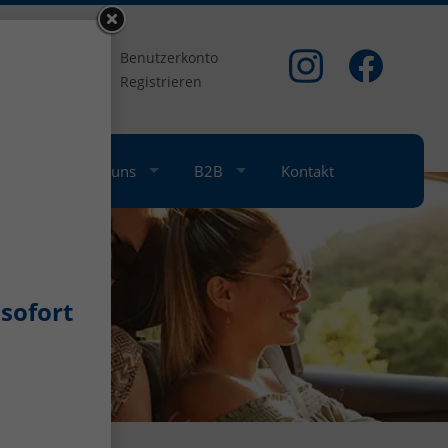
om
Benutzerkonto
Registrieren
nkauf
Über uns
B2B
Kontakt
sofort