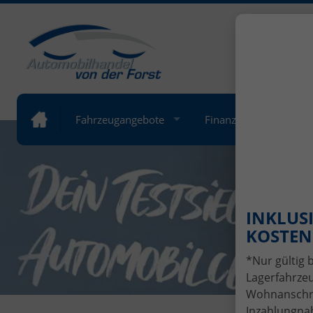
+49 (
Öffnung
Fahrzeugangebote
Finanzierung
Lea
INKLUSI
KOSTENL
*Nur gültig 
Lagerfahrzeu
Wohnanschrif
Inzahlungnah