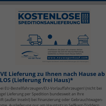
0)2456 506-1390
info@neuwagenkauf.c
szeiten: Mo - Fr 08.00 - 17.00
sing
Top-Angebote
Service
Gebrauchtwagen-A
VE Lieferung zu Ihnen nach Hause ab 
OS (Lieferung frei Haus)*
bei EU-Bestellfahrzeugen/EU-Vorlauffahrzeugen! (nicht bei
ge! Lieferung per Spedition bundesweit an Ihre
t (außer Inseln!) bei Finanzierung oder Gebrauchtwagen-
me, Auslieferung nur am Hauptsitz in Selfkant-Tüddern