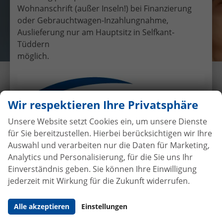
Wohnanschrift (außer Inseln!) bei Finanzierung
oder Gebrauchtwagen-Inzahlungnahme,
Auslieferung nur am Hauptsitz in Selfkant-
Tüddern
möglich.
Übergabe eines EU-
Neufahrzeuges VW Tiguan II an
Wir respektieren Ihre Privatsphäre
Herr Dalchau
Unsere Website setzt Cookies ein, um unsere Dienste
29.6.2016
•
Auslieferungen
für Sie bereitzustellen. Hierbei berücksichtigen wir Ihre
Auswahl und verarbeiten nur die Daten für Marketing,
Analytics und Personalisierung, für die Sie uns Ihr
Einverständnis geben. Sie können Ihre Einwilligung
Autokauf
ohne Anzahlung
bei
jederzeit mit Wirkung für die Zukunft widerrufen.
Vertragsabschluss
Beim Automobilhandel von der Forst genießen Sie
Alle akzeptieren
Einstellungen
maximale Sicherheit und Transparenz. Bei uns