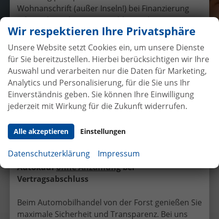
Wohnanschrift (außer Inseln!) bei Finanzierung
oder Gebrauchtwagen-Inzahlungnahme,
Wir respektieren Ihre Privatsphäre
Auslieferung nur am Hauptsitz in Selfkant-
Tüddern
Unsere Website setzt Cookies ein, um unsere Dienste
möglich.
für Sie bereitzustellen. Hierbei berücksichtigen wir Ihre
Auswahl und verarbeiten nur die Daten für Marketing,
Übergabe eines EU-
Analytics und Personalisierung, für die Sie uns Ihr
Neufahrzeuges VW Touran an
Einverständnis geben. Sie können Ihre Einwilligung
Familie Weiermüller
jederzeit mit Wirkung für die Zukunft widerrufen.
24.5.2016
•
Auslieferungen
Alle akzeptieren
Einstellungen
Facebook
Twitter
Datenschutzerklärung
Impressum
Autokauf
ohne Anzahlung
bei
Vorheriger Eintrag
Nächster Eintrag
Vertragsabschluss
Beim Automobilhandel von der Forst genießen Sie
maximale Sicherheit und Transparenz. Bei uns