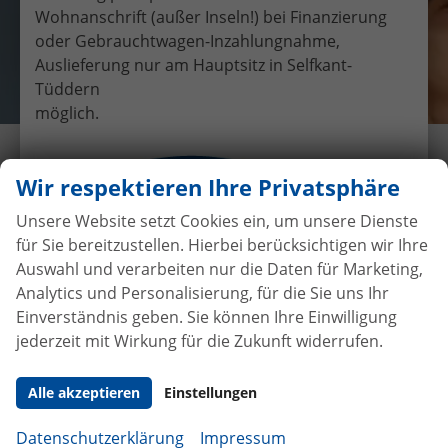
Wohnanschrift (außer Inseln!) bei Finanzierung
oder Gebrauchtwagen-Inzahlungnahme,
Auslieferung nur am Hauptsitz in Selfkant-
Tüddern
möglich.
Übergabe eines EU-
Wir respektieren Ihre Privatsphäre
Neufahrzeuges VW Touran an
Herr Lehmann
Unsere Website setzt Cookies ein, um unsere Dienste
für Sie bereitzustellen. Hierbei berücksichtigen wir Ihre
29.6.2018
•
Auslieferungen
Auswahl und verarbeiten nur die Daten für Marketing,
Analytics und Personalisierung, für die Sie uns Ihr
Einverständnis geben. Sie können Ihre Einwilligung
jederzeit mit Wirkung für die Zukunft widerrufen.
Autokauf
ohne Anzahlung
bei
Vertragsabschluss
Alle akzeptieren
Einstellungen
Beim Automobilhandel von der Forst genießen Sie
Datenschutzerklärung
Impressum
maximale Sicherheit und Transparenz. Bei uns