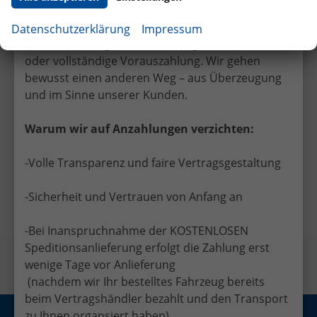
leisten Sie keine Anzahlung bei Vertragsabschluss.
Viele EU-Händler verlangen bereits bei
Datenschutzerklärung
Impressum
Unterzeichnung des Kaufvertrags eine teilweise
oder vollständige Vorauszahlung. Wir gehen
bewusst einen anderen Weg – aus Überzeugung
und im Sinne unserer Kunden.
Warum wir auf Anzahlungen verzichten:
Facebook
Twitter
-Volle Transparenz und faire Vertragsgestaltung
Vorheriger Eintrag
Nächster Eintrag
-Sicherheit und Vertrauen von Anfang an
-Bei Inanspruchnahme der KOSTENLOSEN
Speditionsanlieferung erfolgt die Zahlung erst
wenige Tage vor Anlieferung
(nachdem wir Ihr bestelltes Fahrzeug bereits
beim Vertragshändler bezahlt und den Transport
zu Ihnen organsiert haben)