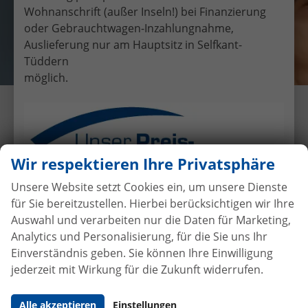
Wohnanschrift (außer Inseln!) bei Finanzierung
oder Gebrauchtwagen-Inzahlungnahme,
Auslieferung nur am Hauptsitz in Selfkant-
Tüddern
möglich.
Fahrzeugübergabe eines Kia
Ceed Sportswagon GT-LINE 1.5 T-
GDI 140PS 7DCT Automatik an
Wir respektieren Ihre Privatsphäre
Eheleute Thielsch
Unsere Website setzt Cookies ein, um unsere Dienste
29.11.2024
•
Auslieferungen
für Sie bereitzustellen. Hierbei berücksichtigen wir Ihre
Auswahl und verarbeiten nur die Daten für Marketing,
Autokauf
ohne Anzahlung
bei
Analytics und Personalisierung, für die Sie uns Ihr
Vertragsabschluss
Einverständnis geben. Sie können Ihre Einwilligung
jederzeit mit Wirkung für die Zukunft widerrufen.
Beim Automobilhandel von der Forst genießen Sie
maximale Sicherheit und Transparenz. Bei uns
Alle akzeptieren
Einstellungen