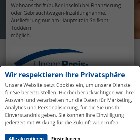
Wohnanschrift (außer Inseln!) bei Finanzierung
oder Gebrauchtwagen-Inzahlungnahme,
Auslieferung nur am Hauptsitz in Selfkant-
Tüddern
möglich.
Fahrzeugübergabe eines Skoda
Fabia "Drive PLUS" 1.0 TSI ;
85KW/115PS ; 6-Gang-
Wir respektieren Ihre Privatsphäre
Schaltgetriebe an Fr. Gronenwald
Unsere Website setzt Cookies ein, um unsere Dienste
8.11.2024
•
Auslieferungen
für Sie bereitzustellen. Hierbei berücksichtigen wir Ihre
Auswahl und verarbeiten nur die Daten für Marketing,
Autokauf
ohne Anzahlung
bei
Analytics und Personalisierung, für die Sie uns Ihr
Vertragsabschluss
Einverständnis geben. Sie können Ihre Einwilligung
jederzeit mit Wirkung für die Zukunft widerrufen.
Beim Automobilhandel von der Forst genießen Sie
maximale Sicherheit und Transparenz. Bei uns
Alle akzeptieren
Einstellungen