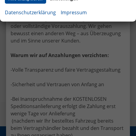
leisten Sie keine Anzahlung bei Vertragsabschluss.
Viele EU-Händler verlangen bereits bei
Datenschutzerklärung
Impressum
Unterzeichnung des Kaufvertrags eine teilweise
oder vollständige Vorauszahlung. Wir gehen
bewusst einen anderen Weg – aus Überzeugung
und im Sinne unserer Kunden.
Warum wir auf Anzahlungen verzichten:
Facebook
Twitter
-Volle Transparenz und faire Vertragsgestaltung
Vorheriger Eintrag
Nächster Eintrag
-Sicherheit und Vertrauen von Anfang an
-Bei Inanspruchnahme der KOSTENLOSEN
Speditionsanlieferung erfolgt die Zahlung erst
wenige Tage vor Anlieferung
(nachdem wir Ihr bestelltes Fahrzeug bereits
beim Vertragshändler bezahlt und den Transport
zu Ihnen organsiert haben)