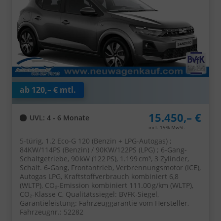
ab 120,– € mtl.
15.450,– €
UVL
: 4 - 6 Monate
incl. 19% MwSt.
5-türig, 1.2 Eco-G 120 (Benzin + LPG-Autogas) ;
84KW/114PS (Benzin) / 90KW/122PS (LPG) ; 6-Gang-
Schaltgetriebe, 90 kW (122 PS), 1.199 cm³, 3 Zylinder,
Schalt. 6-Gang, Frontantrieb, Verbrennungsmotor (ICE),
Autogas LPG, Kraftstoffverbrauch kombiniert 6,8
(WLTP), CO₂-Emission kombiniert 111.00 g/km (WLTP),
CO₂-Klasse C, Qualitätssiegel: BVFK-Siegel,
Garantieleistung: Fahrzeuggarantie vom Hersteller,
Fahrzeugnr.: 52282