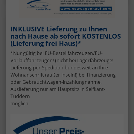
Dacia
Sandero Stepway
Wir rufen Sie an!
PDF-Datei, Fa
Angebot
INKLUSIVE Lieferung zu Ihnen
nach Hause ab sofort KOSTENLOS
(Lieferung frei Haus)*
"Essential" PREISGARANTIE & LIEFERUNG KOSTENLOS!
1.0 TCe 110, NEUES MODELL, 3 Jahre Garantie,
*Nur gültig bei EU-Bestellfahrzeugen/EU-
KLIMAANLAGE, Dachreling, Parksensoren hinten,
Tempomat, Multimedia-System Media Control,
Vorlauffahrzeugen! (nicht bei Lagerfahrzeuge!
Regen-/Licht-Sensor, Zentralverriegelung mit
Lieferung per Spedition bundesweit an Ihre
Fernbedienung, Elektr. Fensterheber vorne, Fahrersitz
Wohnanschrift (außer Inseln!) bei Finanzierung
höhenverstellbar
oder Gebrauchtwagen-Inzahlungnahme,
Auslieferung nur am Hauptsitz in Selfkant-
Tüddern
möglich.