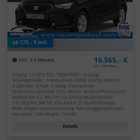
ab 129,– € mtl.
16.565,– €
UVL
: 3-5 Monate
incl. 19% MwSt.
5-türig, 1.0 ECO TSI ; 70KW/95PS ; 5-Gang-
Schaltgetriebe ; Frontantrieb, 70 kW (95 PS), 999 cm³,
3 Zylinder, Schalt. 5-Gang, Frontantrieb,
Verbrennungsmotor (ICE), Benzin, Kraftstoffverbrauch
kombiniert 5,3 (WLTP), CO₂-Emission kombiniert
120.00 g/km (WLTP), CO₂-Klasse D, Qualitätssiegel:
BVFK-Siegel, Garantieleistung: Fahrzeuggarantie vom
Hersteller, Fahrzeugnr.: 54748
Details