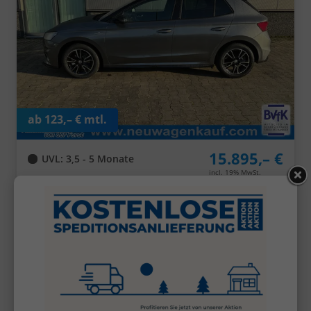
ab 123,– € mtl.
15.895,– €
UVL
: 3,5 - 5 Monate
incl. 19% MwSt.
5-türig, 1.0 MPI 59kW/80PS, 59 kW (80 PS), 999 cm³,
3 Zylinder, Schalt. 5-Gang, Frontantrieb,
Verbrennungsmotor (ICE), Benzin, Kraftstoffverbrauch
kombiniert 5,1 l/100km (WLTP), CO₂-Emission
kombiniert 116.00 g/km (WLTP), CO₂-Klasse D,
Garantieleistung: Fahrzeuggarantie vom Hersteller,
Nichtraucher-Fahrzeug, Fahrzeugnr.: 41085
Details