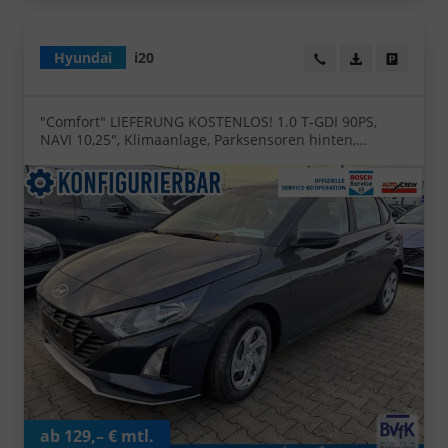
Hyundai
i20
Wir rufen Sie an!
PDF-Datei, Fa
Angebot
"Comfort" LIEFERUNG KOSTENLOS! 1.0 T-GDI 90PS,
NAVI 10,25", Klimaanlage, Parksensoren hinten,
Rückfahrkamera, Tempomat, Lederlenkrad,
Reserverad, Alarm, Armlehne, ZV mit Fernbedienung,
Fernlichtassistent, 4x elektr. Fensterheber
ab 129,– € mtl.