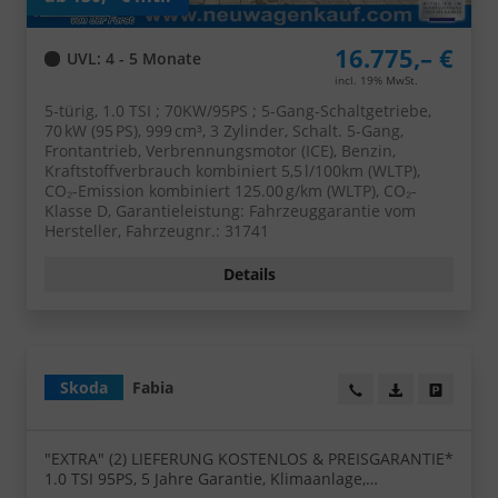
16.775,– €
UVL
: 4 - 5 Monate
incl. 19% MwSt.
5-türig, 1.0 TSI ; 70KW/95PS ; 5-Gang-Schaltgetriebe,
70 kW (95 PS), 999 cm³, 3 Zylinder, Schalt. 5-Gang,
Frontantrieb, Verbrennungsmotor (ICE), Benzin,
Kraftstoffverbrauch kombiniert 5,5 l/100km (WLTP),
CO₂-Emission kombiniert 125.00 g/km (WLTP), CO₂-
Klasse D, Garantieleistung: Fahrzeuggarantie vom
Hersteller, Fahrzeugnr.: 31741
Details
Skoda
Fabia
Wir rufen Sie an!
PDF-Datei, Fa
Angebot
"EXTRA" (2) LIEFERUNG KOSTENLOS & PREISGARANTIE*
1.0 TSI 95PS, 5 Jahre Garantie, Klimaanlage,