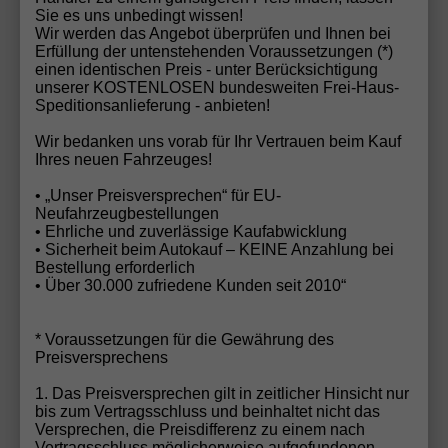
Sie es uns unbedingt wissen!
Wir werden das Angebot überprüfen und Ihnen bei
Erfüllung der untenstehenden Voraussetzungen (*)
einen identischen Preis - unter Berücksichtigung
unserer KOSTENLOSEN bundesweiten Frei-Haus-
Speditionsanlieferung - anbieten!
Wir bedanken uns vorab für Ihr Vertrauen beim Kauf
Ihres neuen Fahrzeuges!
ab 127,– € mtl.
• „Unser Preisversprechen“ für EU-
Neufahrzeugbestellungen
16.295,– €
• Ehrliche und zuverlässige Kaufabwicklung
UVL
: 3,5 - 5 Monate
• Sicherheit beim Autokauf – KEINE Anzahlung bei
incl. 19% MwSt.
Bestellung erforderlich
5-türig, 1.0 TSI ; 70kW/95PS ; 5-Gang-Schaltgetriebe,
• Über 30.000 zufriedene Kunden seit 2010“
70 kW (95 PS), 999 cm³, 3 Zylinder, Schalt. 5-Gang,
Frontantrieb, Verbrennungsmotor (ICE), Benzin,
Kraftstoffverbrauch kombiniert 5,1 (WLTP), CO₂-
* Voraussetzungen für die Gewährung des
Emission kombiniert 115.00 g/km (WLTP), CO₂-Klasse C,
Preisversprechens
Garantieleistung: Fahrzeuggarantie vom Hersteller,
Fahrzeugnr.: 32763
1. Das Preisversprechen gilt in zeitlicher Hinsicht nur
bis zum Vertragsschluss und beinhaltet nicht das
Versprechen, die Preisdifferenz zu einem nach
Details
Vertragsschluss möglicherweise aufgefundenen