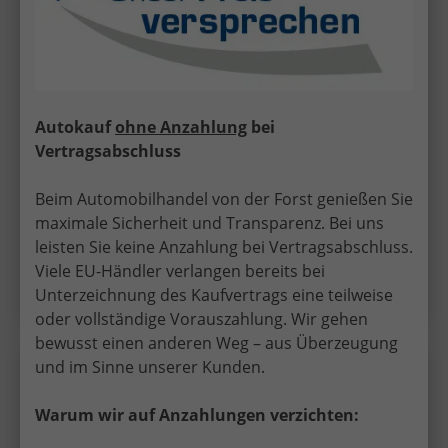
ab 124,– € mtl.
15.920,– €
UVL
: 3 - 5 Monate
incl. 19% MwSt.
5-türig, 1.0 TCe 110 ; 81KW/110PS ; 6-Gang-
Autokauf
ohne Anzahlung
bei
Schaltgetriebe, 81 kW (110 PS), 999 cm³, 3 Zylinder,
Schalt. 6-Gang, Frontantrieb, Verbrennungsmotor (ICE),
Vertragsabschluss
Benzin, Kraftstoffverbrauch kombiniert 5,6 (WLTP),
CO₂-Emission kombiniert 128.00 g/km (WLTP), CO₂-
Beim Automobilhandel von der Forst genießen Sie
Klasse D, Qualitätssiegel: BVFK-Siegel,
Garantieleistung: Fahrzeuggarantie vom Hersteller,
maximale Sicherheit und Transparenz. Bei uns
Fahrzeugnr.: 52359
leisten Sie keine Anzahlung bei Vertragsabschluss.
Viele EU-Händler verlangen bereits bei
Details
Unterzeichnung des Kaufvertrags eine teilweise
oder vollständige Vorauszahlung. Wir gehen
bewusst einen anderen Weg – aus Überzeugung
und im Sinne unserer Kunden.
Dacia
Sandero Stepway
Wir rufen Sie an!
PDF-Datei, Fa
Angebot
Warum wir auf Anzahlungen verzichten:
"Essential" PREISGARANTIE & LIEFERUNG KOSTENLOS!