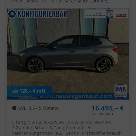
PREISGARANTIE* 1.0 TSI 95PS, 5 Jahre Garantie,
Klimaanlage, Parksensoren hinten, Infotainment 8",
Virtual Cockpit, LED-Scheinwerfer, Nebelscheinwerfer,
Front Assist, Zentralverriegelung mit Fernbedienung,
Lane Assist
ab 128,– € mtl.
16.495,– €
UVL
: 3,5 - 5 Monate
incl. 19% MwSt.
5-türig, 1.0 TSI 70kW/95PS, 70 kW (95 PS), 999 cm³,
3 Zylinder, Schalt. 5-Gang, Frontantrieb,
Verbrennungsmotor (ICE), Benzin, Kraftstoffverbrauch