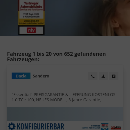
Fahrzeug 1 bis 20 von 652 gefundenen
Fahrzeugen:
Dacia
Sandero
Wir rufen Sie an!
PDF-Datei, Fa
Angebot
"Essential" PREISGARANTIE & LIEFERUNG KOSTENLOS!
1.0 TCe 100, NEUES MODELL, 3 Jahre Garantie,
Parksensoren hinten, Tempomat, Multimedia-System
Media Control, Regen-/Licht-Sensor,
Zentralverriegelung mit Fernbedienung, Elektr.
Fensterheber vorne, Fahrersitz höhenverstellbar