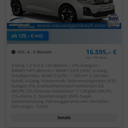
ab 129,– € mtl.
16.595,– €
UVL
: 4 - 6 Monate
incl. 19% MwSt.
5-türig, 1.2 Eco-G 120 (Benzin + LPG-Autogas) ;
84KW/114PS (Benzin) / 90KW/122PS (LPG) ; 6-Gang-
Schaltgetriebe, 90 kW (122 PS), 1.199 cm³, 3 Zylinder,
Schalt. 6-Gang, Frontantrieb, Verbrennungsmotor (ICE),
Autogas LPG, Kraftstoffverbrauch kombiniert 6,8
(WLTP), CO₂-Emission kombiniert 111.00 g/km (WLTP),
CO₂-Klasse C, Qualitätssiegel: BVFK-Siegel,
Garantieleistung: Fahrzeuggarantie vom Hersteller,
Fahrzeugnr.: 52285
Details