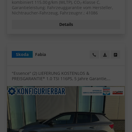
kombiniert 115.00 g/km (WLTP), CO₂-Klasse C,
Garantieleistung: Fahrzeuggarantie vom Hersteller,
Nichtraucher-Fahrzeug, Fahrzeugnr.: 41086
Details
Skoda
Fabia
Wir rufen Sie an!
PDF-Datei, Fa
Angebot
"Essence" (2) LIEFERUNG KOSTENLOS &
PREISGARANTIE* 1.0 TSI 116PS, 5 Jahre Garantie,
Klimaanlage, Parksensoren hinten, Infotainment 8",
Virtual Cockpit, LED-Scheinwerfer, Nebelscheinwerfer,
Front Assist, Zentralverriegelung mit Fernbedienung,
Lane Assist