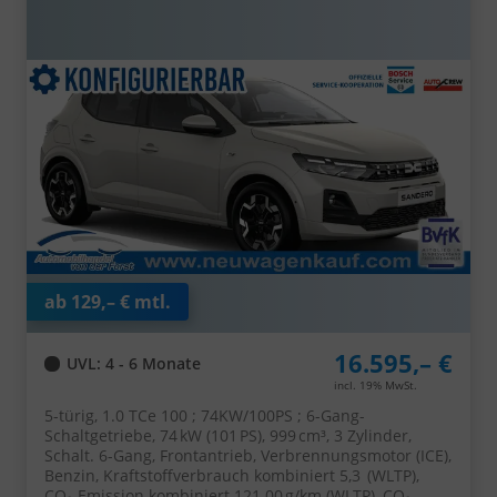
vorn/hinten, Rückfahrkamera, Toter-Winkel, Hands-
Free, Tempomat, Multimedia System 10" +
Smartphone-Spiegelung, Regen-/Licht-Sensor, 4x FH
elektr, NSW, Armlehne
ab 129,– € mtl.
16.595,– €
UVL
: 4 - 6 Monate
incl. 19% MwSt.
5-türig, 1.0 TCe 100 ; 74KW/100PS ; 6-Gang-
Schaltgetriebe, 74 kW (101 PS), 999 cm³, 3 Zylinder,
Schalt. 6-Gang, Frontantrieb, Verbrennungsmotor (ICE),
Benzin, Kraftstoffverbrauch kombiniert 5,3 (WLTP),
CO₂-Emission kombiniert 121.00 g/km (WLTP), CO₂-