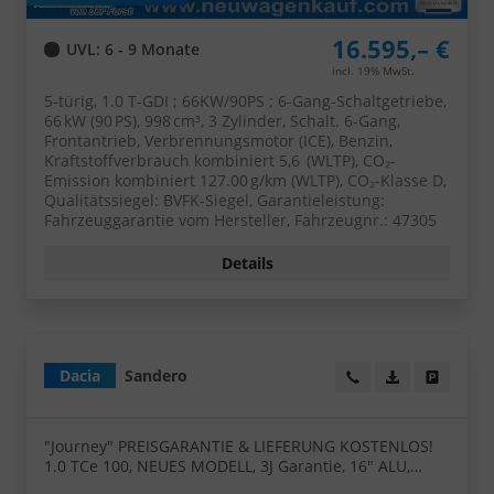
16.595,– €
UVL
: 6 - 9 Monate
incl. 19% MwSt.
5-türig, 1.0 T-GDI ; 66KW/90PS ; 6-Gang-Schaltgetriebe,
66 kW (90 PS), 998 cm³, 3 Zylinder, Schalt. 6-Gang,
Frontantrieb, Verbrennungsmotor (ICE), Benzin,
Kraftstoffverbrauch kombiniert 5,6 (WLTP), CO₂-
Emission kombiniert 127.00 g/km (WLTP), CO₂-Klasse D,
Qualitätssiegel: BVFK-Siegel, Garantieleistung:
Fahrzeuggarantie vom Hersteller, Fahrzeugnr.: 47305
Details
Dacia
Sandero
Wir rufen Sie an!
PDF-Datei, Fa
Angebot
"Journey" PREISGARANTIE & LIEFERUNG KOSTENLOS!
1.0 TCe 100, NEUES MODELL, 3J Garantie, 16" ALU,
Klimaautomatik, Lederlenkrad, Parksensoren