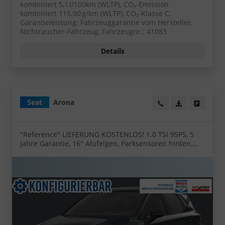
kombiniert 5,1 l/100km (WLTP), CO₂-Emission
kombiniert 115.00 g/km (WLTP), CO₂-Klasse C,
Garantieleistung: Fahrzeuggarantie vom Hersteller,
Nichtraucher-Fahrzeug, Fahrzeugnr.: 41083
Details
Seat
Arona
Wir rufen Sie an!
PDF-Datei, Fa
Angebot
"Reference" LIEFERUNG KOSTENLOS! 1.0 TSI 95PS, 5
Jahre Garantie, 16" Alufelgen, Parksensoren hinten,
Radio 8,25"/Bluetooth, LED-Scheinwerfer/LED-
Rückleuchten, Nebelscheinwerfer, 4x elektr.
Fensterheber, Dachreling, Zentralverriegelung mit
Fernbedienung