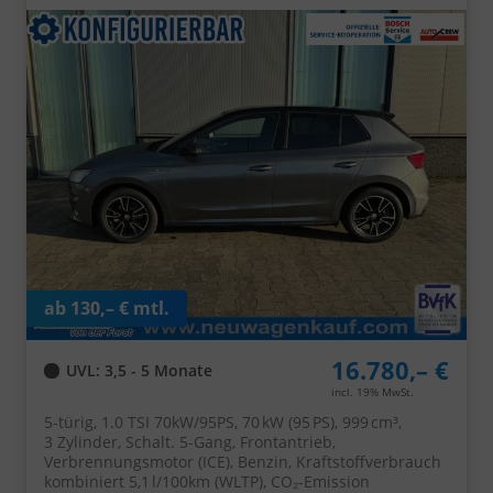
Parksensoren hinten, Infotainment 8", Virtual Cockpit,
LED-Scheinwerfer, Nebelscheinwerfer, Wireless
SmartLink (Navi-Funktion über Smartphone), Armlehne
vorn, Fußmatten
ab 130,– € mtl.
16.780,– €
UVL
: 3,5 - 5 Monate
incl. 19% MwSt.
5-türig, 1.0 TSI 70kW/95PS, 70 kW (95 PS), 999 cm³,
3 Zylinder, Schalt. 5-Gang, Frontantrieb,
Verbrennungsmotor (ICE), Benzin, Kraftstoffverbrauch
kombiniert 5,1 l/100km (WLTP), CO₂-Emission