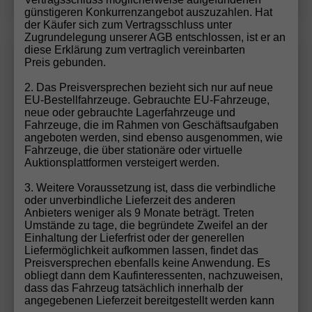
günstigeren Konkurrenzangebot auszuzahlen. Hat
der Käufer sich zum Vertragsschluss unter
Zugrundelegung unserer AGB entschlossen, ist er an
diese Erklärung zum vertraglich vereinbarten
Skoda
Fabia
Wir rufen Sie an!
PDF-Datei, Fa
Angebot
Preis gebunden.
2. Das Preisversprechen bezieht sich nur auf neue
EU-Bestellfahrzeuge. Gebrauchte EU-Fahrzeuge,
"Sondermodell CLASSIC" (1) LIEFERUNG KOSTENLOS!
neue oder gebrauchte Lagerfahrzeuge und
LIEFERUNG KOSTENLOS! 1.0 MPI 80PS, 15" ALU, LED-
Fahrzeuge, die im Rahmen von Geschäftsaufgaben
Scheinwerfer, M-Lederlenkrad, Nebelscheinwerfer,
angeboten werden, sind ebenso ausgenommen, wie
Parksensoren vorn + hinten, Rückfahrkamera,
Fahrzeuge, die über stationäre oder virtuelle
Sitzheizung, Tempomat, Klimaanlage, Infotainment
Auktionsplattformen versteigert werden.
8"+Wireless SmartLink, Fußmatten, Mittelarmlehne
vorne
3. Weitere Voraussetzung ist, dass die verbindliche
oder unverbindliche Lieferzeit des anderen
Anbieters weniger als 9 Monate beträgt. Treten
Umstände zu tage, die begründete Zweifel an der
Einhaltung der Lieferfrist oder der generellen
Liefermöglichkeit aufkommen lassen, findet das
Preisversprechen ebenfalls keine Anwendung. Es
obliegt dann dem Kaufinteressenten, nachzuweisen,
dass das Fahrzeug tatsächlich innerhalb der
angegebenen Lieferzeit bereitgestellt werden kann