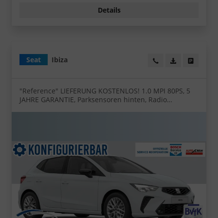
Details
Seat
Ibiza
Wir rufen Sie an!
PDF-Datei, Fa
Angebot
"Reference" LIEFERUNG KOSTENLOS! 1.0 MPI 80PS, 5
JAHRE GARANTIE, Parksensoren hinten, Radio
8,25"/Bluetooth, LED-Scheinwerfer, LED-Rückleuchten,
Zentralverriegelung mit Fernbedienung