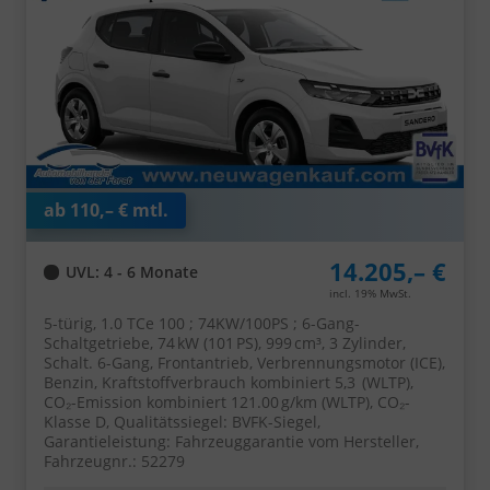
ab 110,– € mtl.
14.205,– €
UVL
: 4 - 6 Monate
incl. 19% MwSt.
5-türig, 1.0 TCe 100 ; 74KW/100PS ; 6-Gang-
Schaltgetriebe, 74 kW (101 PS), 999 cm³, 3 Zylinder,
Schalt. 6-Gang, Frontantrieb, Verbrennungsmotor (ICE),
Benzin, Kraftstoffverbrauch kombiniert 5,3 (WLTP),
CO₂-Emission kombiniert 121.00 g/km (WLTP), CO₂-
Klasse D, Qualitätssiegel: BVFK-Siegel,
Garantieleistung: Fahrzeuggarantie vom Hersteller,
Fahrzeugnr.: 52279