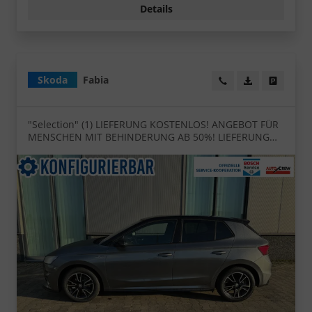
Details
Skoda
Fabia
Wir rufen Sie an!
PDF-Datei, Fa
Angebot
"Selection" (1) LIEFERUNG KOSTENLOS! ANGEBOT FÜR
MENSCHEN MIT BEHINDERUNG AB 50%! LIEFERUNG
KOSTENLOS! 1.0 MPI 80PS, LED-Scheinwerfer, M-
Lederlenkrad, Nebelscheinwerfer, Parksensoren
hinten, Sitzheizung, Tempomat, Klimaanlage,
Infotainment 8", Fußmatten, 4fach elektr.
Fensterheber