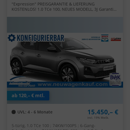
"Expression" PREISGARANTIE & LIEFERUNG
KOSTENLOS! 1.0 TCe 100, NEUES MODELL, 3J Garantie,
Klimaanlage, Lederlenkrad, Parksensoren hinten,
Tempomat, Multimedia System 10" + Smartphone-
Spiegelung, Regen-/Licht-Sensor, ZV mit
Fernbedienung, Elektr. Fensterheber v/h,
Nebelscheinwerfer, Armlehne
ab 120,– € mtl.
15.450,– €
UVL
: 4 - 6 Monate
incl. 19% MwSt.
5-türig, 1.0 TCe 100 ; 74KW/100PS ; 6-Gang-