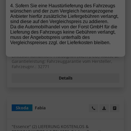
ab 128,– € mtl.
4. Sofern Sie eine Haustürlieferung des Fahrzeugs
wünschen und der zum Vergleich herangezogene
Anbieter hierfür zusätzliche Liefergebühren verlangt,
16.495,– €
UVL
: 3,5 - 5 Monate
sind diese auf den Vergleichspreis zu addieren.
Da die Automobilhandel von der Forst GmbH für die
incl. 19% MwSt.
Lieferung des Fahrzeugs keine Gebühren verlangt,
5-türig, 1.0 MPI ; 59KW/80PS ; 5-Gang-Schaltgetriebe,
muss der Angebotspreis unterhalb des
59 kW (80 PS), 999 cm³, 3 Zylinder, Schalt. 5-Gang,
Vergleichspreises zzgl. der Lieferkosten bleiben.
Frontantrieb, Verbrennungsmotor (ICE), Benzin,
Kraftstoffverbrauch kombiniert 5,1 (WLTP), CO₂-
Emission kombiniert 116.00 g/km (WLTP), CO₂-Klasse D,
Garantieleistung: Fahrzeuggarantie vom Hersteller,
Fahrzeugnr.: 32771
Details
Skoda
Fabia
Wir rufen Sie an!
PDF-Datei, Fa
Angebot
"Essence" (2) LIEFERUNG KOSTENLOS &