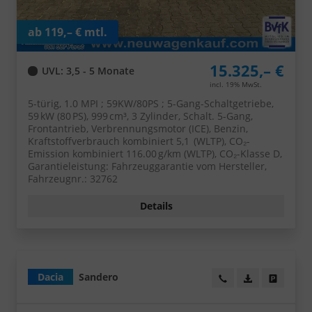
ab 119,– € mtl.
15.325,– €
UVL
: 3,5 - 5 Monate
incl. 19% MwSt.
5-türig, 1.0 MPI ; 59KW/80PS ; 5-Gang-Schaltgetriebe,
59 kW (80 PS), 999 cm³, 3 Zylinder, Schalt. 5-Gang,
Frontantrieb, Verbrennungsmotor (ICE), Benzin,
Kraftstoffverbrauch kombiniert 5,1 (WLTP), CO₂-
Emission kombiniert 116.00 g/km (WLTP), CO₂-Klasse D,
Garantieleistung: Fahrzeuggarantie vom Hersteller,
Fahrzeugnr.: 32762
Details
Dacia
Sandero
Wir rufen Sie an!
PDF-Datei, Fa
Angebot