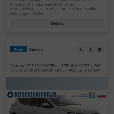
Klasse D, Qualitätssiegel: BVFK-Siegel,
Garantieleistung: Fahrzeuggarantie vom Hersteller,
Fahrzeugnr.: 52284
Details
Dacia
Sandero
Wir rufen Sie an!
PDF-Datei, Fa
Angebot
"Journey" PREISGARANTIE & LIEFERUNG KOSTENLOS!
1.2 Eco-G 120 LPG/Benzin, NEUES MODELL, 3J Garantie,
16" ALU, Klimaautomatik, Lederlenkrad, Parksensoren
vorn/hinten, Rückfahrkamera, Toter-Winkel, Hands-
Free, Tempomat, Multimedia System 10" +
Smartphone-Spiegelung, 4x FH elektr, NSW, Armlehne