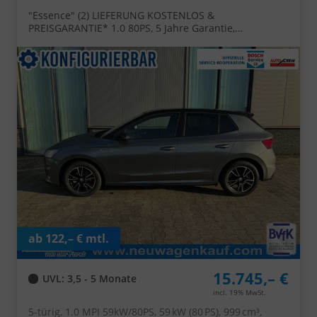
"Essence" (2) LIEFERUNG KOSTENLOS &
PREISGARANTIE* 1.0 80PS, 5 Jahre Garantie,
Klimaanlage, Parksensoren hinten, Infotainment 8",
Virtual Cockpit, LED-Scheinwerfer, Nebelscheinwerfer,
Front Assist, Zentralverriegelung mit Fernbedienung,
Lane Assist
ab 122,– € mtl.
15.745,– €
UVL
: 3,5 - 5 Monate
incl. 19% MwSt.
5-türig, 1.0 MPI 59kW/80PS, 59 kW (80 PS), 999 cm³,