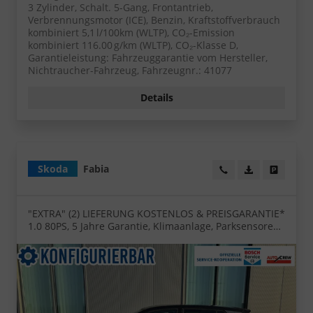
3 Zylinder, Schalt. 5-Gang, Frontantrieb,
Verbrennungsmotor (ICE), Benzin, Kraftstoffverbrauch
kombiniert 5,1 l/100km (WLTP), CO₂-Emission
kombiniert 116.00 g/km (WLTP), CO₂-Klasse D,
Garantieleistung: Fahrzeuggarantie vom Hersteller,
Nichtraucher-Fahrzeug, Fahrzeugnr.: 41077
Details
Skoda
Fabia
Wir rufen Sie an!
PDF-Datei, Fa
Angebot
"EXTRA" (2) LIEFERUNG KOSTENLOS & PREISGARANTIE*
1.0 80PS, 5 Jahre Garantie, Klimaanlage, Parksensoren
hinten, Infotainment 8", Virtual Cockpit, LED-
Scheinwerfer, Nebelscheinwerfer, Wireless SmartLink
(Navi-Funktion über Smartphone), Armlehne vorn,
Fußmatten