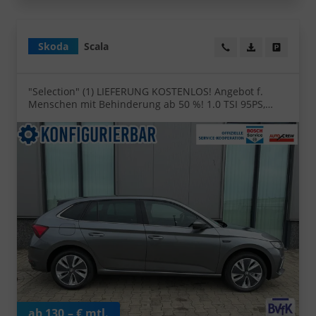
Skoda
Scala
Wir rufen Sie an!
PDF-Datei, Fa
Angebot
"Selection" (1) LIEFERUNG KOSTENLOS! Angebot f.
Menschen mit Behinderung ab 50 %! 1.0 TSI 95PS,
Klimaanlage, Parksensoren hinten, Winter-Paket, LED-
Scheinwerfer, Tempomat, Virtual Cockpit, Radio 8",
Nebelscheinwerfer
ab 130,– € mtl.