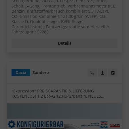
Schaltgetriebe, 74 kW (101 PS), 999 cm³, 3 Zylinder,
Schalt. 6-Gang, Frontantrieb, Verbrennungsmotor (ICE),
Benzin, Kraftstoffverbrauch kombiniert 5,3 (WLTP),
CO₂-Emission kombiniert 121.00 g/km (WLTP), CO₂-
Klasse D, Qualitätssiegel: BVFK-Siegel,
Garantieleistung: Fahrzeuggarantie vom Hersteller,
Fahrzeugnr.: 52280
Details
Dacia
Sandero
Wir rufen Sie an!
PDF-Datei, Fa
Angebot
"Expression" PREISGARANTIE & LIEFERUNG
KOSTENLOS! 1.2 Eco-G 120 LPG/Benzin, NEUES
MODELL, 3J Garantie, Klimaanlage, Lederlenkrad,
Parksensoren hinten, Tempomat, Multimedia System
10" + Smartphone-Spiegelung, Regen-/Licht-Sensor, ZV
mit Fernbedienung, Elektr. Fensterheber v/h,
Nebelscheinwerfer, Armlehne