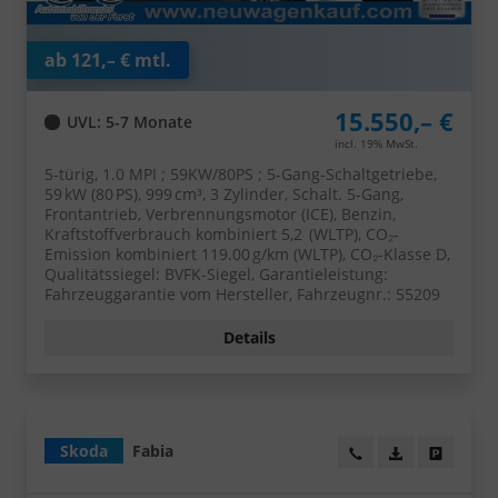
ab 121,– € mtl.
15.550,– €
UVL
: 5-7 Monate
incl. 19% MwSt.
5-türig, 1.0 MPI ; 59KW/80PS ; 5-Gang-Schaltgetriebe,
59 kW (80 PS), 999 cm³, 3 Zylinder, Schalt. 5-Gang,
Frontantrieb, Verbrennungsmotor (ICE), Benzin,
Kraftstoffverbrauch kombiniert 5,2 (WLTP), CO₂-
Emission kombiniert 119.00 g/km (WLTP), CO₂-Klasse D,
Qualitätssiegel: BVFK-Siegel, Garantieleistung:
Fahrzeuggarantie vom Hersteller, Fahrzeugnr.: 55209
Details
Skoda
Fabia
Wir rufen Sie an!
PDF-Datei, Fa
Angebot