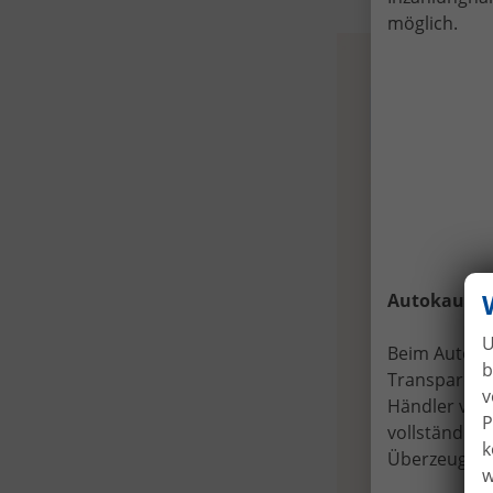
möglich.
Autokauf
o
U
Beim Automo
b
Transparenz.
v
Händler verl
P
vollständig
k
Überzeugung
w