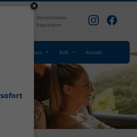
om
Benutzerkonto
Registrieren
nkauf
Über uns
B2B
Kontakt
sofort