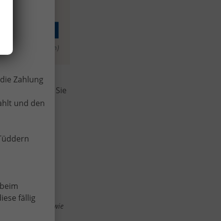
die Zahlung
tion und lassen Sie
ahlt und den
-Tüddern
 beim
ese fällig
ei KIA Sportage sowie
erung oder