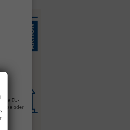
 und
d
Viele EU-
lweise oder
e
us
t