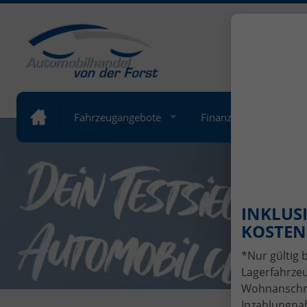
+49 (
Öffnung
Fahrzeugangebote
Finanzierung
Lea
INKLUSI
KOSTENL
*Nur gültig 
Lagerfahrzeu
Wohnanschrif
Inzahlungnah