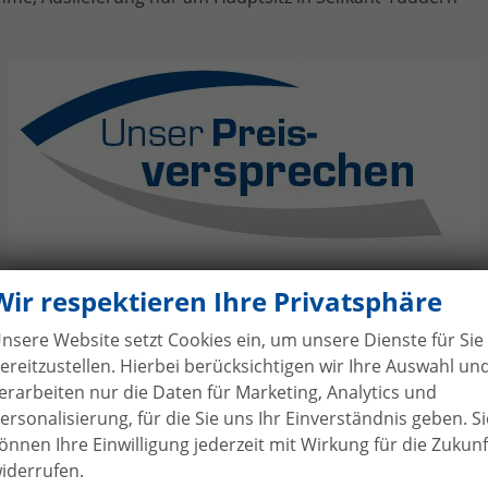
Wir respektieren Ihre Privatsphäre
hne Anzahlung
bei Vertragsabschluss
nsere Website setzt Cookies ein, um unsere Dienste für Sie
bilhandel von der Forst genießen Sie maximale Sicherheit
ereitzustellen. Hierbei berücksichtigen wir Ihre Auswahl un
 Bei uns leisten Sie keine Anzahlung bei Vertragsabschluss. 
erarbeiten nur die Daten für Marketing, Analytics und
angen bereits bei Unterzeichnung des Kaufvertrags eine tei
ersonalisierung, für die Sie uns Ihr Einverständnis geben. Si
e Vorauszahlung. Wir gehen bewusst einen anderen Weg – a
önnen Ihre Einwilligung jederzeit mit Wirkung für die Zukunf
 und im Sinne unserer Kunden.
iderrufen.