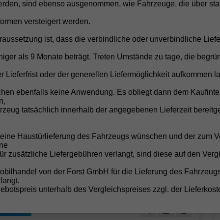
rden, sind ebenso ausgenommen, wie Fahrzeuge, die über stat
formen versteigert werden.
raussetzung ist, dass die verbindliche oder unverbindliche Liefe
b 130,– € mtl.
iger als 9 Monate beträgt. Treten Umstände zu tage, die begrü
16.775,– €
UVL
: 4 - 5 Monate
r Lieferfrist oder der generellen Liefermöglichkeit aufkommen la
incl. 19% MwSt.
chen ebenfalls keine Anwendung. Es obliegt dann dem Kaufinte
-türig, 1.0 TSI ; 70KW/95PS ; 5-Gang-Schaltgetriebe, 70 kW
n,
5 PS), 999 cm³, 3 Zylinder, Schalt. 5-Gang, Frontantrieb,
zeug tatsächlich innerhalb der angegebenen Lieferzeit bereitge
erbrennungsmotor (ICE), Benzin, Kraftstoffverbrauch
ombiniert 5,5 l/100km (WLTP), CO₂-Emission kombiniert
25.00 g/km (WLTP), CO₂-Klasse D, Garantieleistung:
e eine Haustürlieferung des Fahrzeugs wünschen und der zum V
ahrzeuggarantie vom Hersteller, Fahrzeugnr.: 31741
ne
für zusätzliche Liefergebühren verlangt, sind diese auf den Verg
Details
obilhandel von der Forst GmbH für die Lieferung des Fahrzeug
langt,
botspreis unterhalb des Vergleichspreises zzgl. der Lieferkost
Skoda
Fabia
Wir rufen Sie an!
PDF-Datei, Fahrz
Angebot dr