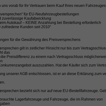
Details
 uns vorab für Ihr Vertrauen beim Kauf Ihres neuen Fahrzeuges
isversprechen“ für EU-Neufahrzeugbestellungen
nd zuverlässige Kaufabwicklung
beim Autokauf – KEINE Anzahlung bei Bestellung erforderlich
0 zufriedene Kunden seit 2010“
Skoda
Scala
Wir rufen Sie an!
PDF-Datei, Fahrz
Angebot dr
ungen für die Gewährung des Preisversprechens
Selection" (1) LIEFERUNG KOSTENLOS! Angebot f.
ersprechen gilt in zeitlicher Hinsicht nur bis zum Vertragsschlu
enschen mit Behinderung ab 50 %! 1.0 TSI 95PS,
cht das
limaanlage, Parksensoren hinten, Winter-Paket, LED-
 die Preisdifferenz zu einem nach Vertragsschluss möglicherwe
cheinwerfer, Tempomat, Virtual Cockpit, Radio 8",
en
ebelscheinwerfer
Konkurrenzangebot auszuzahlen. Hat der Käufer sich zum Vertr
g unserer AGB entschlossen, ist er an diese Erklärung zum ve
en.
versprechen bezieht sich nur auf neue EU-Bestellfahrzeuge. Ge
brauchte Lagerfahrzeuge und Fahrzeuge, die im Rahmen von
fgaben