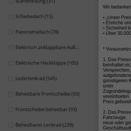
Standheizung
(31)
Wir bedanken
Schiebedach
(15)
• „Unser Pre
• Ehrliche u
• Sicherheit 
Panoramadach
(78)
• Über 30.00
Elektrisch anklappbare Außenspiegel
(446)
* Voraussetz
"
1. Das Preisv
Elektrische Heckklappe
(105)
M
beinhaltet ni
K
Versprechen,
S
aufgefunden
Lederlenkrad
(545)
N
günstigeren 
unter
Zugrundelegun
Beheizbare Frontscheibe
(93)
vereinbarten
Preis gebund
Frontscheibe beheizbar
(93)
2. Das Preis
Fahrzeuge,
neue oder ge
Beheizbares Lenkrad
(239)
Geschäftsau