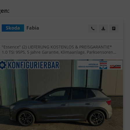
gen:
Skoda
Fabia
eugexposé drucken
ucken
Wir rufen Sie an!
PDF-Datei, Fa
Angebot
"Essence" (2) LIEFERUNG KOSTENLOS & PREISGARANTIE*
1.0 TSI 95PS, 5 Jahre Garantie, Klimaanlage, Parksensoren
hinten, Infotainment 8", Virtual Cockpit, LED-Scheinwerfer,
Nebelscheinwerfer, Front Assist, Zentralverriegelung mit
Fernbedienung, Lane Assist