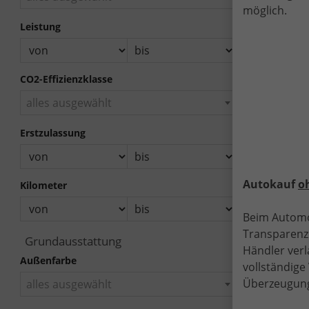
"
möglich.
G
Leistung
8
N
Z
CO2-Effizienzklasse
alles ausgewählt
Erstzulassung
Autokauf
o
Kilometer
Beim Automo
Transparenz.
a
Grundausstattung
Händler verl
Außenfarbe
vollständig
Überzeugung
alles ausgewählt