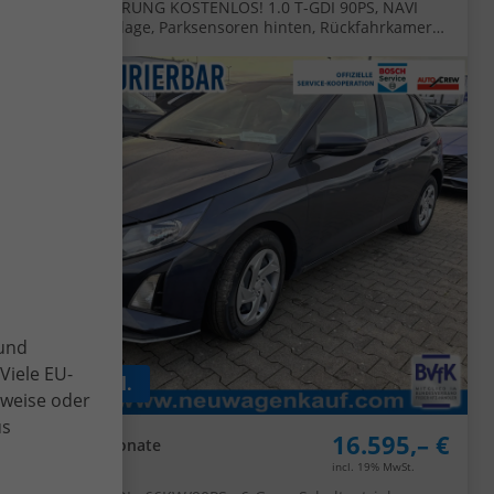
"Comfort" LIEFERUNG KOSTENLOS! 1.0 T-GDI 90PS, NAVI
10,25", Klimaanlage, Parksensoren hinten, Rückfahrkamera,
Tempomat, Lederlenkrad, Reserverad, Alarm, Armlehne, ZV
mit Fernbedienung, Fernlichtassistent, 4x elektr.
Fensterheber
 und
Viele EU-
ab 129,– € mtl.
lweise oder
us
16.595,– €
UVL
: 6 - 9 Monate
incl. 19% MwSt.