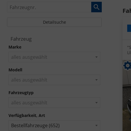
Fahrzeugnr.
Fa
Detailsuche
Fahrzeug
Marke
"
L
alles ausgewählt
S
P
T
Modell
S
alles ausgewählt
Fahrzeugtyp
alles ausgewählt
Verfügbarkeit, Art
Bestellfahrzeuge (652)