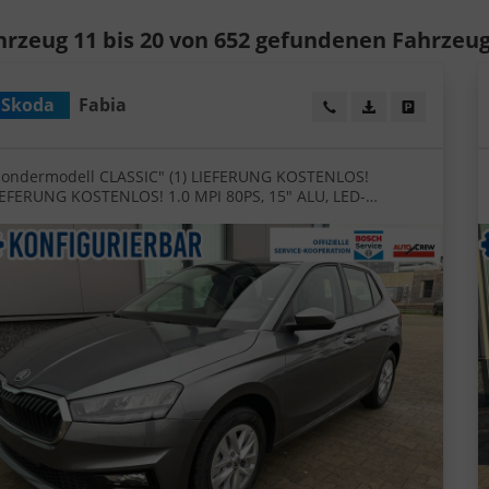
hrzeug 11 bis 20 von 652 gefundenen Fahrzeu
Skoda
Fabia
Wir rufen Sie an!
PDF-Datei, Fahrz
Angebot dr
Sondermodell CLASSIC" (1) LIEFERUNG KOSTENLOS!
IEFERUNG KOSTENLOS! 1.0 MPI 80PS, 15" ALU, LED-
cheinwerfer, M-Lederlenkrad, Nebelscheinwerfer,
arksensoren vorn + hinten, Rückfahrkamera, Sitzheizung,
empomat, Klimaanlage, Infotainment 8"+Wireless
martLink, Fußmatten, Mittelarmlehne vorne