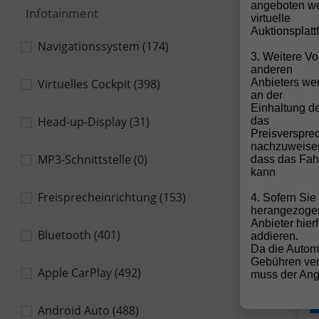
angeboten we
Infotainment
virtuelle
Auktionsplatt
Navigationssystem
(174)
3. Weitere Vo
a
anderen
Anbieters wen
Virtuelles Cockpit
(398)
an der
Einhaltung de
Head-up-Display
(31)
das
Preisverspre
5
nachzuweise
(9
MP3-Schnittstelle
(0)
dass das Fahr
V
kann
k
1
Freisprecheinrichtung
(153)
4. Sofern Si
F
herangezoge
Anbieter hier
Bluetooth
(401)
addieren.
Da die Autom
Gebühren ver
Apple CarPlay
(492)
muss der Ange
Android Auto
(488)