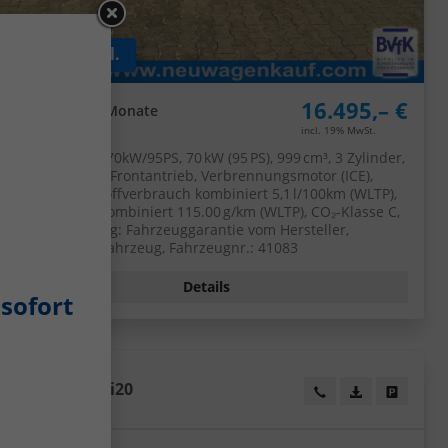
ab 128,– € mtl.
16.495,– €
UVL
: 3,5 - 5 Monate
incl. 19% MwSt.
5-türig, 1.0 TSI 70kW/95PS, 70 kW (95 PS), 999 cm³, 3 Zylinder,
Schalt. 5-Gang, Frontantrieb, Verbrennungsmotor (ICE),
Benzin, Kraftstoffverbrauch kombiniert 5,1 l/100km (WLTP),
CO₂-Emission kombiniert 115.00 g/km (WLTP), CO₂-Klasse C,
Garantieleistung: Fahrzeuggarantie vom Hersteller,
Nichtraucher-Fahrzeug, Fahrzeugnr.: 41083
Details
sofort
Hyundai
i20
eugexposé drucken
ucken
Wir rufen Sie an!
PDF-Datei, Fa
Angebot