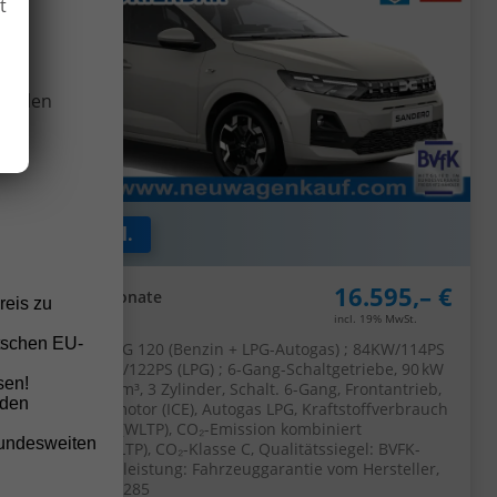
t
wir
onellen
ab 129,– € mtl.
16.595,– €
UVL
: 4 - 6 Monate
reis zu
incl. 19% MwSt.
tschen EU-
5-türig, 1.2 Eco-G 120 (Benzin + LPG-Autogas) ; 84KW/114PS
(Benzin) / 90KW/122PS (LPG) ; 6-Gang-Schaltgetriebe, 90 kW
sen!
(122 PS), 1.199 cm³, 3 Zylinder, Schalt. 6-Gang, Frontantrieb,
nden
Verbrennungsmotor (ICE), Autogas LPG, Kraftstoffverbrauch
kombiniert 6,8 (WLTP), CO₂-Emission kombiniert
bundesweiten
111.00 g/km (WLTP), CO₂-Klasse C, Qualitätssiegel: BVFK-
Siegel, Garantieleistung: Fahrzeuggarantie vom Hersteller,
Fahrzeugnr.: 52285