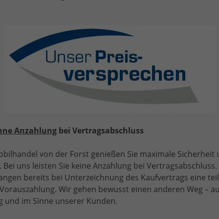
Reference" LIEFERUNG KOSTENLOS! 1.0 TSI 95PS, 5 Jahre
arantie, 16" Alufelgen, Parksensoren hinten, Radio
,25"/Bluetooth, LED-Scheinwerfer/LED-Rückleuchten,
ebelscheinwerfer, 4x elektr. Fensterheber, Dachreling,
entralverriegelung mit Fernbedienung
hne Anzahlung
bei Vertragsabschluss
bilhandel von der Forst genießen Sie maximale Sicherheit
 Bei uns leisten Sie keine Anzahlung bei Vertragsabschluss. 
b 129,– € mtl.
angen bereits bei Unterzeichnung des Kaufvertrags eine tei
e Vorauszahlung. Wir gehen bewusst einen anderen Weg – a
16.565,– €
UVL
: 3-5 Monate
 und im Sinne unserer Kunden.
incl. 19% MwSt.