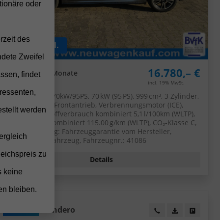
ionäre oder
rzeit des
ab 130,– € mtl.
ndete Zweifel
16.780,– €
UVL
: 3,5 - 5 Monate
ssen, findet
incl. 19% MwSt.
ressenten,
5-türig, 1.0 TSI 70kW/95PS, 70 kW (95 PS), 999 cm³, 3 Zylinder,
Schalt. 5-Gang, Frontantrieb, Verbrennungsmotor (ICE),
stellt werden
Benzin, Kraftstoffverbrauch kombiniert 5,1 l/100km (WLTP),
CO₂-Emission kombiniert 115.00 g/km (WLTP), CO₂-Klasse C,
Garantieleistung: Fahrzeuggarantie vom Hersteller,
ergleich
Nichtraucher-Fahrzeug, Fahrzeugnr.: 41086
leichspreis zu
Details
s keine
en bleiben.
Dacia
Sandero
eugexposé drucken
ucken
Wir rufen Sie an!
PDF-Datei, Fa
Angebot