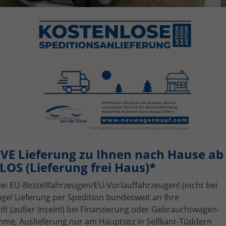
b 128,– € mtl.
16.495,– €
UVL
: 3,5 - 5 Monate
incl. 19% MwSt.
-türig, 1.0 MPI ; 59KW/80PS ; 5-Gang-Schaltgetriebe, 59 kW
0 PS), 999 cm³, 3 Zylinder, Schalt. 5-Gang, Frontantrieb,
erbrennungsmotor (ICE), Benzin, Kraftstoffverbrauch
ombiniert 5,1 (WLTP), CO₂-Emission kombiniert
16.00 g/km (WLTP), CO₂-Klasse D, Garantieleistung:
ahrzeuggarantie vom Hersteller, Fahrzeugnr.: 32771
Details
VE Lieferung zu Ihnen nach Hause ab 
OS (Lieferung frei Haus)*
bei EU-Bestellfahrzeugen/EU-Vorlauffahrzeugen! (nicht bei
Seat
Arona
ge! Lieferung per Spedition bundesweit an Ihre
Wir rufen Sie an!
PDF-Datei, Fahrz
Angebot dr
t (außer Inseln!) bei Finanzierung oder Gebrauchtwagen-
me, Auslieferung nur am Hauptsitz in Selfkant-Tüddern