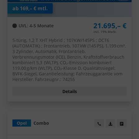
ab 169,– € mtl.
21.695,– €
UVL
: 4-5 Monate
incl. 19% MwSt.
5-türig, 1,2 T XHT Hybrid ; 107KW/145PS ; DCT6
(AUTOMATIK) ; Frontantrieb, 107 kW (145 PS), 1.199 cm³,
3 Zylinder, Automatik, Frontantrieb,
Verbrennungsmotor (ICE), Benzin, Kraftstoffverbrauch
kombiniert 5,3 (WLTP), CO₂-Emission kombiniert
119.00 g/km (WLTP), CO₂-Klasse D, Qualitätssiegel:
BVFK-Siegel, Garantieleistung: Fahrzeuggarantie vom
Hersteller, Fahrzeugnr.: 74255
Details
Opel
Combo
Wir rufen Sie an!
PDF-Datei, Fa
Angebot