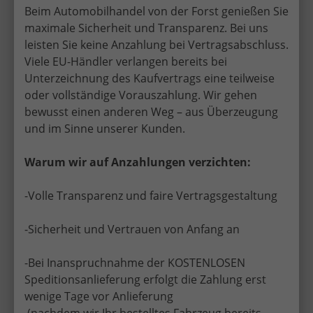
Beim Automobilhandel von der Forst genießen Sie
Cargo Kastenwagen verblecht L2H1 3.5t 2.2 BlueHDi
maximale Sicherheit und Transparenz. Bei uns
140 6-Gang
leisten Sie keine Anzahlung bei Vertragsabschluss.
Viele EU-Händler verlangen bereits bei
Unterzeichnung des Kaufvertrags eine teilweise
oder vollständige Vorauszahlung. Wir gehen
bewusst einen anderen Weg – aus Überzeugung
und im Sinne unserer Kunden.
Warum wir auf Anzahlungen verzichten:
-Volle Transparenz und faire Vertragsgestaltung
-Sicherheit und Vertrauen von Anfang an
ab 233,– € mtl.
-Bei Inanspruchnahme der KOSTENLOSEN
29.990,– €
UVL
:
23.08.2026
Speditionsanlieferung erfolgt die Zahlung erst
incl. 19% MwSt.
wenige Tage vor Anlieferung
4-türig, 103 kW (140 PS), Schaltgetriebe,