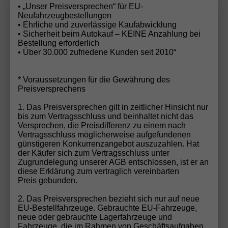
• „Unser Preisversprechen“ für EU-
Neufahrzeugbestellungen
Opel
Movano
Wir rufen Sie an!
PDF-Datei, Fa
Angebot
• Ehrliche und zuverlässige Kaufabwicklung
• Sicherheit beim Autokauf – KEINE Anzahlung bei
Bestellung erforderlich
• Über 30.000 zufriedene Kunden seit 2010“
Cargo Kastenwagen verblecht L2H1 3.3t 2.2 BlueHDi
140 6-Gang
* Voraussetzungen für die Gewährung des
Preisversprechens
1. Das Preisversprechen gilt in zeitlicher Hinsicht nur
bis zum Vertragsschluss und beinhaltet nicht das
Versprechen, die Preisdifferenz zu einem nach
Vertragsschluss möglicherweise aufgefundenen
günstigeren Konkurrenzangebot auszuzahlen. Hat
der Käufer sich zum Vertragsschluss unter
Zugrundelegung unserer AGB entschlossen, ist er an
diese Erklärung zum vertraglich vereinbarten
Preis gebunden.
2. Das Preisversprechen bezieht sich nur auf neue
EU-Bestellfahrzeuge. Gebrauchte EU-Fahrzeuge,
ab 236,– € mtl.
neue oder gebrauchte Lagerfahrzeuge und
Fahrzeuge, die im Rahmen von Geschäftsaufgaben