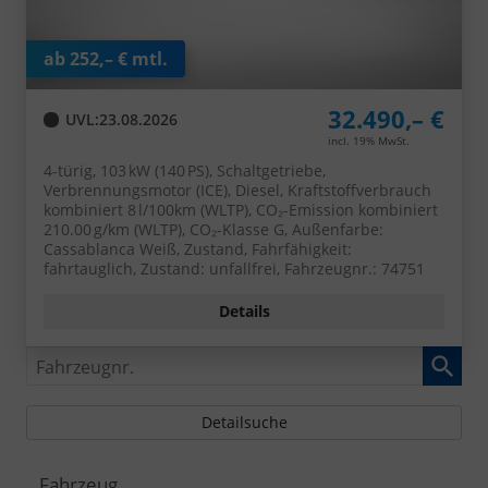
ab 252,– € mtl.
32.490,– €
UVL
:
23.08.2026
incl. 19% MwSt.
4-türig, 103 kW (140 PS), Schaltgetriebe,
Verbrennungsmotor (ICE), Diesel, Kraftstoffverbrauch
kombiniert 8 l/100km (WLTP), CO₂-Emission kombiniert
210.00 g/km (WLTP), CO₂-Klasse G, Außenfarbe:
Cassablanca Weiß, Zustand, Fahrfähigkeit:
fahrtauglich, Zustand: unfallfrei, Fahrzeugnr.: 74751
Details
Fahrzeugnr.
Detailsuche
Fahrzeug