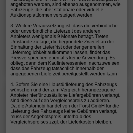
angeboten werden, sind ebenso ausgenommen, wie
30.390,– €
UVL
:
23.08.2026
Fahrzeuge, die über stationäre oder virtuelle
incl. 19% MwSt.
Auktionsplattformen versteigert werden.
4-türig, 103 kW (140 PS), Schaltgetriebe,
3. Weitere Voraussetzung ist, dass die verbindliche
Verbrennungsmotor (ICE), Diesel, Kraftstoffverbrauch
oder unverbindliche Lieferzeit des anderen
kombiniert 8 l/100km (WLTP), CO₂-Emission kombiniert
Anbieters weniger als 9 Monate beträgt. Treten
210.00 g/km (WLTP), CO₂-Klasse G, Außenfarbe:
Umstände zu tage, die begründete Zweifel an der
Thunder Grau, Zustand, Fahrfähigkeit: fahrtauglich,
Einhaltung der Lieferfrist oder der generellen
Zustand: unfallfrei, Fahrzeugnr.: 74753
Liefermöglichkeit aufkommen lassen, findet das
Preisversprechen ebenfalls keine Anwendung. Es
Details
obliegt dann dem Kaufinteressenten, nachzuweisen,
dass das Fahrzeug tatsächlich innerhalb der
angegebenen Lieferzeit bereitgestellt werden kann
4. Sofern Sie eine Haustürlieferung des Fahrzeugs
wünschen und der zum Vergleich herangezogene
Opel
Movano
Wir rufen Sie an!
PDF-Datei, Fa
Angebot
Anbieter hierfür zusätzliche Liefergebühren verlangt,
sind diese auf den Vergleichspreis zu addieren.
Da die Automobilhandel von der Forst GmbH für die
Cargo Kastenwagen verblecht L2H1 3.3t 2.2 BlueHDi
Lieferung des Fahrzeugs keine Gebühren verlangt,
140 6-Gang
muss der Angebotspreis unterhalb des
Vergleichspreises zzgl. der Lieferkosten bleiben.