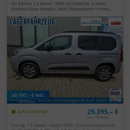
N1 Edition 1.5 Diesel 130PS AUTOMATIK, 5-Sitzer,
Kontrast-Grau Metallic, NAVI, Parksensoren hinten,
Rückfahrkamera, KEYLESS, 2-Zonen-Klimaautomatik,
Schiebetüre links/rechts, 16" Alu, Abgedunkelte
Scheiben hinten, Tempomat, IntelliLux Matrix-Licht
ab 197,– € mtl.
25.395,– €
Sofort lieferbar
incl. 19% MwSt.
5-türig, 1.5 Diesel ; 96KW/130PS ; 8-Stufen-Automatik,