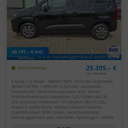
ab 197,– € mtl.
25.395,– €
Sofort lieferbar
incl. 19% MwSt.
5-türig, 1.5 Diesel ; 96KW/130PS ; 8-Stufen-Automatik,
96 kW (131 PS), 1.499 cm³, 4 Zylinder, Automatik,
Frontantrieb, Verbrennungsmotor (ICE), Diesel,
Kraftstoffverbrauch kombiniert 5,8 l/100km (WLTP),
CO₂-Emission kombiniert 151.00 g/km (WLTP), CO₂-
Klasse E, Außenfarbe: Karbon-Schwarz Metallic,
Qualitätssiegel: BVFK-Siegel, Garantieleistung:
Fahrzeuggarantie vom Hersteller, Fahrzeugnr.: 64694