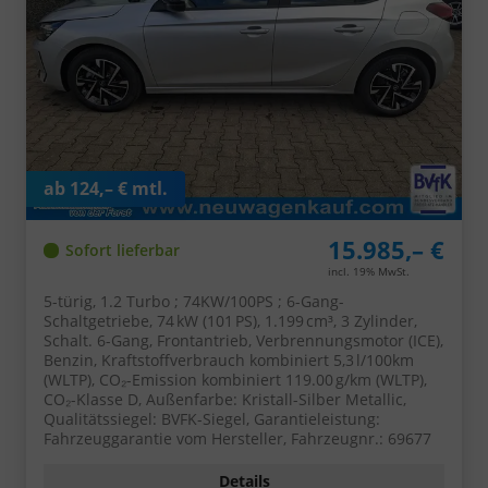
ab 124,– € mtl.
15.985,– €
Sofort lieferbar
incl. 19% MwSt.
5-türig, 1.2 Turbo ; 74KW/100PS ; 6-Gang-
Schaltgetriebe, 74 kW (101 PS), 1.199 cm³, 3 Zylinder,
Schalt. 6-Gang, Frontantrieb, Verbrennungsmotor (ICE),
Benzin, Kraftstoffverbrauch kombiniert 5,3 l/100km
(WLTP), CO₂-Emission kombiniert 119.00 g/km (WLTP),
CO₂-Klasse D, Außenfarbe: Kristall-Silber Metallic,
Qualitätssiegel: BVFK-Siegel, Garantieleistung:
Fahrzeuggarantie vom Hersteller, Fahrzeugnr.: 69677
Details