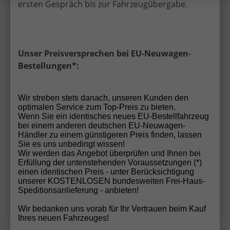
ersten Gespräch bis zur Fahrzeugübergabe.
Unser Preisversprechen bei EU-Neuwagen-
Bestellungen*:
ab 236,– € mtl.
Wir streben stets danach, unseren Kunden den
30.390,– €
optimalen Service zum Top-Preis zu bieten.
UVL
:
23.08.2026
Wenn Sie ein identisches neues EU-Bestellfahrzeug
incl. 19% MwSt.
bei einem anderen deutschen EU-Neuwagen-
4-türig, 103 kW (140 PS), Schaltgetriebe,
Händler zu einem günstigeren Preis finden, lassen
Verbrennungsmotor (ICE), Diesel, Kraftstoffverbrauch
Sie es uns unbedingt wissen!
kombiniert 8 l/100km (WLTP), CO₂-Emission kombiniert
Wir werden das Angebot überprüfen und Ihnen bei
210.00 g/km (WLTP), CO₂-Klasse G, Außenfarbe:
Erfüllung der untenstehenden Voraussetzungen (*)
Thunder Grau, Zustand, Fahrfähigkeit: fahrtauglich,
einen identischen Preis - unter Berücksichtigung
Zustand: unfallfrei, Fahrzeugnr.: 74752
unserer KOSTENLOSEN bundesweiten Frei-Haus-
Speditionsanlieferung - anbieten!
Details
Wir bedanken uns vorab für Ihr Vertrauen beim Kauf
Ihres neuen Fahrzeuges!