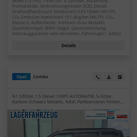
96 kW (131 PS), 1.499 cm³, 4 Zylinder, Automatik,
Frontantrieb, Verbrennungsmotor (ICE), Diesel,
Kraftstoffverbrauch kombiniert 5,8 l/100km (WLTP),
CO₂-Emission kombiniert 151.00 g/km (WLTP), CO₂-
Klasse E, Außenfarbe: Kontrast-Grau Metallic,
Qualitätssiegel: BVFK-Siegel, Garantieleistung:
Fahrzeuggarantie vom Hersteller, Fahrzeugnr.: 64692
Details
Opel
Combo
Wir rufen Sie an!
PDF-Datei, Fa
Angebot
N1 Edition 1.5 Diesel 130PS AUTOMATIK, 5-Sitzer,
Karbon-Schwarz Metallic, NAVI, Parksensoren hinten,
Rückfahrkamera, KEYLESS, 2-Zonen-Klimaautomatik,
Schiebetüre links/rechts, 16" Alu, Abgedunkelte
Scheiben hinten, Tempomat, IntelliLux Matrix-Licht