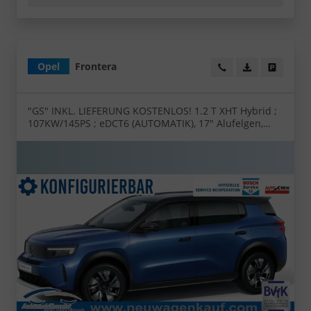
Opel
Frontera
Wir rufen Sie an!
PDF-Datei, Fa
Angebot
"GS" INKL. LIEFERUNG KOSTENLOS! 1.2 T XHT Hybrid ;
107KW/145PS ; eDCT6 (AUTOMATIK), 17" Alufelgen,
Klimaautomatik, Abgedunkelte Scheiben,
Parksensoren vorne und hinten, Rückfahrkamera,
Radio 10" Touchscreen/Navigation