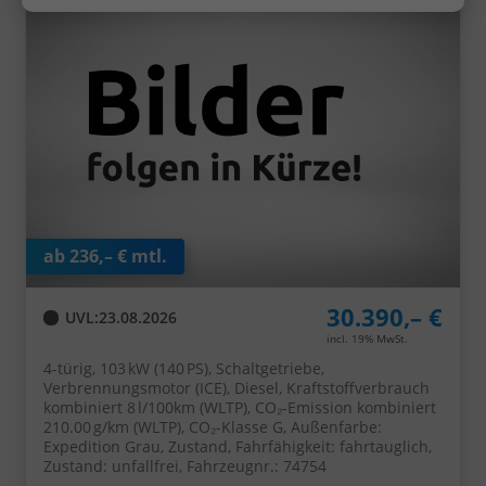
ab 236,– € mtl.
30.390,– €
UVL
:
23.08.2026
incl. 19% MwSt.
4-türig, 103 kW (140 PS), Schaltgetriebe,
Verbrennungsmotor (ICE), Diesel, Kraftstoffverbrauch
kombiniert 8 l/100km (WLTP), CO₂-Emission kombiniert
210.00 g/km (WLTP), CO₂-Klasse G, Außenfarbe:
Expedition Grau, Zustand, Fahrfähigkeit: fahrtauglich,
Zustand: unfallfrei, Fahrzeugnr.: 74754