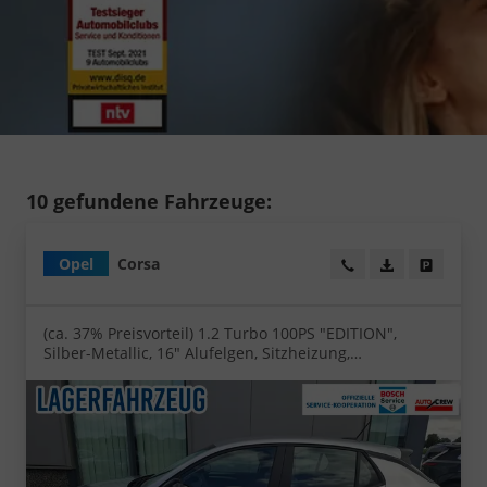
10 gefundene Fahrzeuge:
Opel
Corsa
Wir rufen Sie an!
PDF-Datei, Fa
Angebot
(ca. 37% Preisvorteil) 1.2 Turbo 100PS "EDITION",
Silber-Metallic, 16" Alufelgen, Sitzheizung,
Lederlenkrad beheizt, Parksensoren hinten,
Klimaanlage, Radio AndroidAuto/Apple CarPlay,
Tempomat, ZV mit Fernbedienung