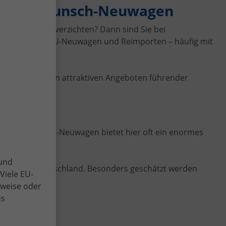
ger zum Wunsch-Neuwagen
rgarantie zu verzichten? Dann sind Sie bei
mit günstigen EU-Neuwagen und Reimporten – häufig mit
eren bei uns von attraktiven Angeboten führender
r genau. Ein EU-Neuwagen bietet hier oft ein enormes
 und
euwagen in Deutschland. Besonders geschätzt werden
Viele EU-
lweise oder
us