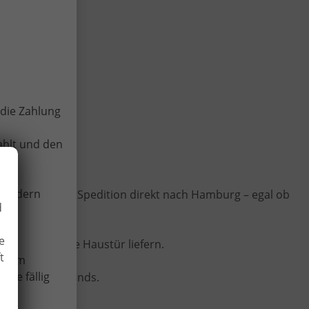
die Zahlung
ahlt und den
-Tüddern
kostenlos per Spedition direkt nach Hamburg – egal ob
d
e
kt bis vor die Haustür liefern.
t
 beim
ese fällig
ohaus Deutschlands.