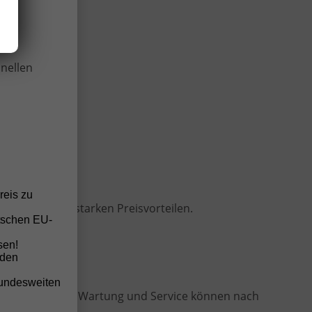
wir
onellen
reis zu
n besonders starken Preisvorteilen.
tschen EU-
sen!
nden
bundesweiten
Vertragshändler. Wartung und Service können nach