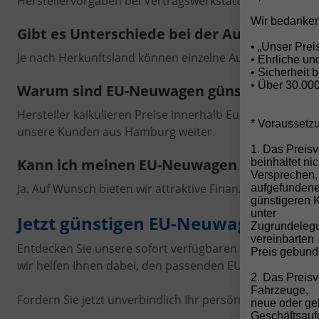
Herstellervorgaben bei Vertragswerkstätten durchgefüh
Wir bedanken
Gibt es Unterschiede bei der Ausstattung?
• „Unser Pre
Je nach Herkunftsland können einzelne Ausstattungsdetail
• Ehrliche u
• Sicherheit 
• Über 30.00
Warum sind EU-Neuwagen günstiger?
Hersteller kalkulieren Preise innerhalb Europas untersch
* Voraussetz
unsere Kunden aus Hamburg weiter.
1. Das Preisv
Kann ich meinen EU-Neuwagen finanziere
beinhaltet ni
Versprechen,
Ja. Auf Wunsch bieten wir attraktive Finanzierungen – hä
aufgefunden
günstigeren 
unter
Jetzt günstigen EU-Neuwagen für 
Zugrundelegun
vereinbarten
Entdecken Sie unsere sofort verfügbaren Lagerfahrzeuge
Preis gebund
wir helfen Ihnen dabei, den passenden EU-Neuwagen fü
2. Das Preis
Fahrzeuge,
Fordern Sie jetzt unverbindlich Ihr persönliches Angebo
neue oder ge
Geschäftsau