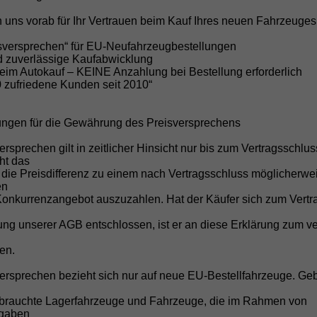
rt werden.
 uns vorab für Ihr Vertrauen beim Kauf Ihres neuen Fahrzeuges
isversprechen“ für EU-Neufahrzeugbestellungen
s variieren. Wir beraten Sie transparent und zeigen alle Fa
nd zuverlässige Kaufabwicklung
beim Autokauf – KEINE Anzahlung bei Bestellung erforderlich
0 zufriedene Kunden seit 2010“
iedlich. Dadurch lassen sich Fahrzeuge oft deutlich günstige
ungen für die Gewährung des Preisversprechens
ersprechen gilt in zeitlicher Hinsicht nur bis zum Vertragsschlu
n?
cht das
 die Preisdifferenz zu einem nach Vertragsschluss möglicherwe
ufig sogar ohne Anzahlung und mit flexiblen Laufzeiten.
en
Konkurrenzangebot auszuzahlen. Hat der Käufer sich zum Vertr
Hamburg anfragen
g unserer AGB entschlossen, ist er an diese Erklärung zum ve
 oder konfigurieren Sie Ihren Wunsch-Neuwagen individuell
en.
r Hamburg zum besten Preis zu finden.
versprechen bezieht sich nur auf neue EU-Bestellfahrzeuge. Ge
t an – unser Team berät Sie gerne persönlich.
brauchte Lagerfahrzeuge und Fahrzeuge, die im Rahmen von
fgaben