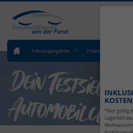
+49 (
Öffnung
Fahrzeugangebote
Finanzierung
Lea
INKLUSI
KOSTENL
*Nur gültig 
Lagerfahrzeu
Wohnanschrif
Inzahlungnah