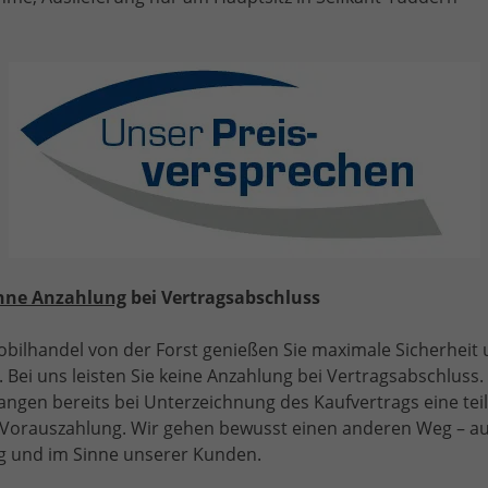
Hamburg – Bis zu 40 % günsti
agen kaufen, ohne auf Qualität, Sicherheit oder Herstelle
0 beliefern wir Kunden aus Hamburg und ganz Deutschland 
tenpreisen.
s-Fahrzeug oder Nutzfahrzeug: Kunden aus Hamburg profiti
i, Kia, Dacia und vielen weiteren Herstellern.
 EU-Neuwagen bei uns kaufen
s-Leistungs-Verhältnis und vergleichen Fahrzeugpreise seh
hne Anzahlung
bei Vertragsabschluss
it oder Herstellergarantie.
bilhandel von der Forst genießen Sie maximale Sicherheit
efert und gehören zu den erfahrenen Spezialisten für EU-N
 Bei uns leisten Sie keine Anzahlung bei Vertragsabschluss. 
 die kostenlose bundesweite Lieferung.
angen bereits bei Unterzeichnung des Kaufvertrags eine tei
e Vorauszahlung. Wir gehen bewusst einen anderen Weg – a
 und im Sinne unserer Kunden.