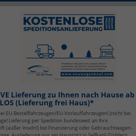
0)2456 506-1390
info@neuwagenkauf.c
szeiten: Mo - Fr 08.00 - 17.00
sing
Top-Angebote
Service
Gebrauchtwagen-A
VE Lieferung zu Ihnen nach Hause ab 
OS (Lieferung frei Haus)*
bei EU-Bestellfahrzeugen/EU-Vorlauffahrzeugen! (nicht bei
ge! Lieferung per Spedition bundesweit an Ihre
t (außer Inseln!) bei Finanzierung oder Gebrauchtwagen-
me, Auslieferung nur am Hauptsitz in Selfkant-Tüddern