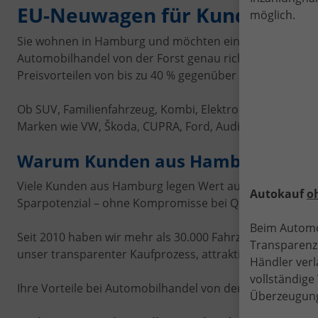
EU-Neuwagen für Kunden aus 
möglich.
Sie wohnen in Hamburg und möchten einen günstigen Neuw
Automobilhandel von der Forst genau richtig. Seit 201
Preisvorteilen von bis zu 40 % gegenüber deutschen Lis
Ob SUV, Familienfahrzeug, Kombi, Elektroauto, Busines
Marken wie VW, Škoda, CUPRA, Ford, Audi, Toyota, Hyunda
Warum Kunden aus Hamburg ihren
Viele Kunden aus Hamburg legen Wert auf ein gutes Prei
Autokauf
o
Sparpotenzial – ohne Kompromisse bei Qualität, Sicherhe
Beim Automo
Seit 2010 haben wir mehr als 30.000 Fahrzeuge ausgeli
Transparenz.
unser transparenter Kaufprozess, attraktive Preise und
Händler verl
vollständig
Ihre Vorteile bei Automobilhandel von der Forst:
Überzeugung