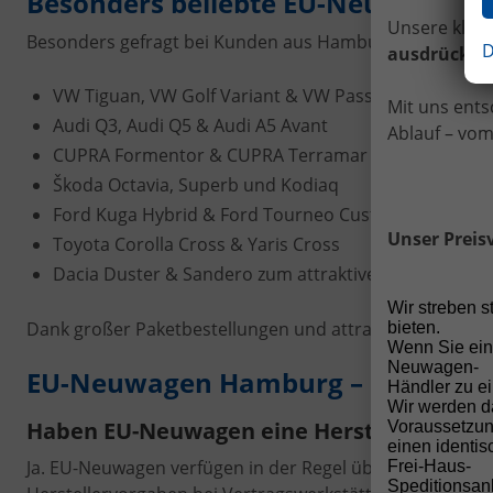
Besonders beliebte EU-Neuwagen 
Unsere klare
Besonders gefragt bei Kunden aus Hamburg sind aktuell
D
ausdrücklic
VW Tiguan, VW Golf Variant & VW Passat Variant
Mit uns ents
Audi Q3, Audi Q5 & Audi A5 Avant
Ablauf – vom
CUPRA Formentor & CUPRA Terramar
Škoda Octavia, Superb und Kodiaq
Ford Kuga Hybrid & Ford Tourneo Custom
Unser Preis
Toyota Corolla Cross & Yaris Cross
Dacia Duster & Sandero zum attraktiven Preis
Wir streben 
Dank großer Paketbestellungen und attraktiver Einkauf
bieten.
Wenn Sie ein
Neuwagen-
EU-Neuwagen Hamburg – Häufige 
Händler zu ei
Wir werden d
Haben EU-Neuwagen eine Herstellergarant
Voraussetzun
einen identi
Ja. EU-Neuwagen verfügen in der Regel über die gleich
Frei-Haus-
Speditionsanl