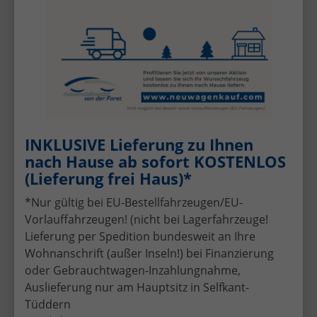
Gästebuch
Vertrauen ist die Grundlage eines sicheren
Fahrzeugkaufs – besonders bei hochwertigen
Fahrzeugen und attraktiven Preisvorteilen. Wir
freuen uns darauf, auch Sie schon bald zu
unseren zufriedenen Kunden zählen zu dürfen.
INKLUSIVE Lieferung zu Ihnen
nach Hause ab sofort KOSTENLOS
Vertrauen ist die Grundlage eines sicheren
(Lieferung frei Haus)*
Fahrzeugkaufs – besonders bei einem EU-
Neuwagen oder Reimport. Bereits über 30.000
*Nur gültig bei EU-Bestellfahrzeugen/EU-
ausgelieferte Fahrzeuge sprechen für sich.
Vorlauffahrzeugen! (nicht bei Lagerfahrzeuge!
Vielleicht sehen wir auch schon bald Ihr
Lieferung per Spedition bundesweit an Ihre
persönliches Auslieferungsfoto mit Ihrem neuen
Wohnanschrift (außer Inseln!) bei Finanzierung
Fahrzeug bei Automobilhandel von der Forst!
oder Gebrauchtwagen-Inzahlungnahme,
Auslieferung nur am Hauptsitz in Selfkant-
Auslieferungen
Tüddern