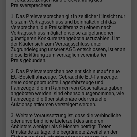
perfekten Wahl für preisbewusste Kunden, die keine
Preisversprechens
Abstriche beim Premium-Anspruch machen
möchten.
1. Das Preisversprechen gilt in zeitlicher Hinsicht nur
bis zum Vertragsschluss und beinhaltet nicht das
Versprechen, die Preisdifferenz zu einem nach
Vertragsschluss möglicherweise aufgefundenen
AUDI EU-Neuwagen bei Automobilhandel von der
günstigeren Konkurrenzangebot auszuzahlen. Hat
der Käufer sich zum Vertragsschluss unter
Forst
Zugrundelegung unserer AGB entschlossen, ist er an
diese Erklärung zum vertraglich vereinbarten
Bei
Automobilhandel von der Forst
kaufen Sie AUDI
Preis gebunden.
EU-Neuwagen
sicher, transparent und bequem
:
2. Das Preisversprechen bezieht sich nur auf neue
EU-Bestellfahrzeuge. Gebrauchte EU-Fahrzeuge,
keine Anzahlung bei Bestellung
neue oder gebrauchte Lagerfahrzeuge und
Fahrzeuge, die im Rahmen von Geschäftsaufgaben
angeboten werden, sind ebenso ausgenommen, wie
Kaufvertrag nach deutschem Recht
Fahrzeuge, die über stationäre oder virtuelle
Auktionsplattformen versteigert werden.
über 30 Jahre Erfahrung im EU-Neuwagen-Re-
3. Weitere Voraussetzung ist, dass die verbindliche
Import
oder unverbindliche Lieferzeit des anderen
Anbieters weniger als 9 Monate beträgt. Treten
Umstände zu tage, die begründete Zweifel an der
mehr als 30.000 ausgelieferte EU-Neufahrzeuge