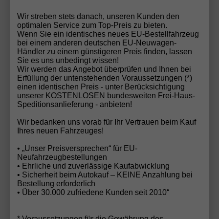
Wir streben stets danach, unseren Kunden den
optimalen Service zum Top-Preis zu bieten.
Wenn Sie ein identisches neues EU-Bestellfahrzeug
Audi Qualität „Made in Germany“
bei einem anderen deutschen EU-Neuwagen-
Händler zu einem günstigeren Preis finden, lassen
Als Teil des Volkswagen Konzerns entwickelt und
Sie es uns unbedingt wissen!
produziert
Audi
Fahrzeuge nach strengsten
Wir werden das Angebot überprüfen und Ihnen bei
Erfüllung der untenstehenden Voraussetzungen (*)
Qualitätsstandards. Die Kombination aus
einen identischen Preis - unter Berücksichtigung
Ingenieurskunst, Präzision und modernster
unserer KOSTENLOSEN bundesweiten Frei-Haus-
Fertigungstechnologie macht Audi zu einer der
Speditionsanlieferung - anbieten!
begehrtesten Automarken Europas.
Wir bedanken uns vorab für Ihr Vertrauen beim Kauf
Ihres neuen Fahrzeuges!
Warum Audi als EU-Neuwagen besonders
attraktiv ist
• „Unser Preisversprechen“ für EU-
Neufahrzeugbestellungen
Audi Modelle sind als
EU-Neuwagen
besonders
• Ehrliche und zuverlässige Kaufabwicklung
gefragt, da Käufer von einem
deutlichen
• Sicherheit beim Autokauf – KEINE Anzahlung bei
Bestellung erforderlich
Preisvorteil
profitieren können – bei
identischer
• Über 30.000 zufriedene Kunden seit 2010“
Ausstattung
,
gleicher Herstellergarantie
und
uneingeschränkter Qualität
. Das macht Audi zur
* Voraussetzungen für die Gewährung des