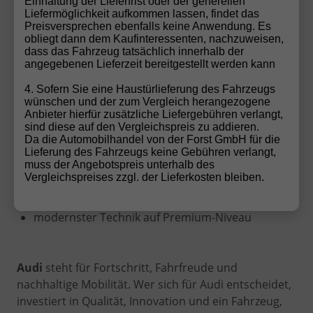
Einhaltung der Lieferfrist oder der generellen
Liefermöglichkeit aufkommen lassen, findet das
Preisversprechen ebenfalls keine Anwendung. Es
bundesweit kostenlose Speditionsanlieferung
obliegt dann dem Kaufinteressenten, nachzuweisen,
dass das Fahrzeug tatsächlich innerhalb der
angegebenen Lieferzeit bereitgestellt werden kann
Audi kaufen mit Vertrauen und Sicherheit
4. Sofern Sie eine Haustürlieferung des Fahrzeugs
Beim Kauf eines Audi EU-Neuwagens profitieren
wünschen und der zum Vergleich herangezogene
Kunden von:
Anbieter hierfür zusätzliche Liefergebühren verlangt,
sind diese auf den Vergleichspreis zu addieren.
Da die Automobilhandel von der Forst GmbH für die
europaweiter Audi-Herstellergarantie
Lieferung des Fahrzeugs keine Gebühren verlangt,
muss der Angebotspreis unterhalb des
Vergleichspreises zzgl. der Lieferkosten bleiben.
hoher Wertstabilität und Zuverlässigkeit
modernster Technik auf Premium-Niveau
Audi
steht für Fortschritt, Fahrfreude und
nachhaltige Mobilität. Wer sich für Audi entscheidet,
investiert in Qualität, Innovation und ein Fahrzeug,