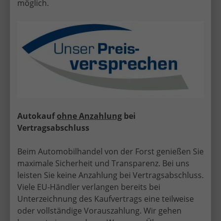
möglich.
Günstige EU-Neuwagen von Audi im
Überblick
Autokauf
ohne Anzahlung
bei
Vertragsabschluss
Audi Q3
Beim Automobilhandel von der Forst genießen Sie
maximale Sicherheit und Transparenz. Bei uns
leisten Sie keine Anzahlung bei Vertragsabschluss.
Viele EU-Händler verlangen bereits bei
Unterzeichnung des Kaufvertrags eine teilweise
Audi Q3 Sportback
oder vollständige Vorauszahlung. Wir gehen