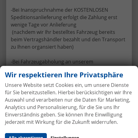
-Bei Inanspruchnahme der KOSTENLOSEN
Speditionsanlieferung erfolgt die Zahlung erst
wenige Tage vor Anlieferung
(nachdem wir Ihr bestelltes Fahrzeug bereits
Volkswagen T7 Transporter
beim Vertragshändler bezahlt und den Transport
zu Ihnen organsiert haben)
-Bei Fahrzeugabholung an unserem
Hauptstandort in D-52538 Selfkant-Tüddern
Wir respektieren Ihre Privatsphäre
können Sie Ihr Fahrzeug nach Prüfung
per Echtzeit-Überweisung bezahlen
Unsere Website setzt Cookies ein, um unsere Dienste
Volkswagen T7 Transporter Kastenwagen
für Sie bereitzustellen. Hierbei berücksichtigen wir Ihre
Wir empfehlen Ihnen, bei Angebotsvergleichen
Auswahl und verarbeiten nur die Daten für Marketing,
gezielt nachzufragen, ob beim Mitbewerber eine
Analytics und Personalisierung, für die Sie uns Ihr
Anzahlung verlangt wird – und zu welchem
Einverständnis geben. Sie können Ihre Einwilligung
Zeitpunkt diese fällig ist.
jederzeit mit Wirkung für die Zukunft widerrufen.
Unsere klare Haltung:
Von Anzahlungen vor
Alle akzeptieren
Einstellungen