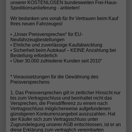
unserer KOSTENLOSEN bundesweiten Frei-Haus-
Speditionsanlieferung - anbieten!
Wir bedanken uns vorab für Ihr Vertrauen beim Kauf
Volkswagen Tiguan
Ihres neuen Fahrzeuges!
• „Unser Preisversprechen“ für EU-
Neufahrzeugbestellungen
• Ehrliche und zuverlässige Kaufabwicklung
• Sicherheit beim Autokauf – KEINE Anzahlung bei
Bestellung erforderlich
• Über 30.000 zufriedene Kunden seit 2010“
Volkswagen Touran
* Voraussetzungen für die Gewährung des
Preisversprechens
Volkswagen – Qualität,
1. Das Preisversprechen gilt in zeitlicher Hinsicht nur
Innovation und Mobilität für
bis zum Vertragsschluss und beinhaltet nicht das
Versprechen, die Preisdifferenz zu einem nach
jeden Anspruch
Vertragsschluss möglicherweise aufgefundenen
günstigeren Konkurrenzangebot auszuzahlen. Hat
Volkswagen
zählt zu den bekanntesten und
der Käufer sich zum Vertragsschluss unter
erfolgreichsten Automobilherstellern weltweit. Die
Zugrundelegung unserer AGB entschlossen, ist er an
diese Erklärung zum vertraglich vereinbarten
Marke steht seit Jahrzehnten für
Zuverlässigkeit
,