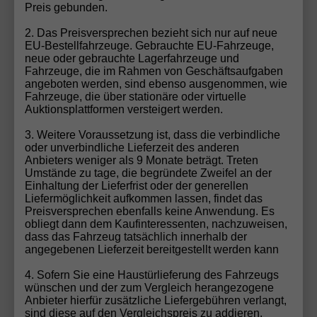
Preis gebunden.
technische Innovation
und
hohe
Verarbeitungsqualität
. Mit einem breit gefächerten
2. Das Preisversprechen bezieht sich nur auf neue
EU-Bestellfahrzeuge. Gebrauchte EU-Fahrzeuge,
Modellportfolio bietet Volkswagen für nahezu jeden
neue oder gebrauchte Lagerfahrzeuge und
Bedarf das passende Fahrzeug – vom kompakten
Fahrzeuge, die im Rahmen von Geschäftsaufgaben
Citycar über komfortable Kombis bis hin zu
angeboten werden, sind ebenso ausgenommen, wie
Fahrzeuge, die über stationäre oder virtuelle
modernen SUVs und zukunftsweisenden
Auktionsplattformen versteigert werden.
Elektrofahrzeugen.
3. Weitere Voraussetzung ist, dass die verbindliche
Volkswagen Fahrzeuge –
oder unverbindliche Lieferzeit des anderen
Anbieters weniger als 9 Monate beträgt. Treten
vielseitig, modern und wertstabil
Umstände zu tage, die begründete Zweifel an der
Einhaltung der Lieferfrist oder der generellen
Volkswagen Modelle überzeugen durch ihre
Liefermöglichkeit aufkommen lassen, findet das
ausgewogene Kombination aus Alltagstauglichkeit,
Preisversprechen ebenfalls keine Anwendung. Es
obliegt dann dem Kaufinteressenten, nachzuweisen,
Komfort und moderner Technik. Besonders
dass das Fahrzeug tatsächlich innerhalb der
geschätzt werden Fahrzeuge von Volkswagen für:
angegebenen Lieferzeit bereitgestellt werden kann
4. Sofern Sie eine Haustürlieferung des Fahrzeugs
zeitloses, klares Fahrzeugdesign
wünschen und der zum Vergleich herangezogene
Anbieter hierfür zusätzliche Liefergebühren verlangt,
hochwertige Materialien und präzise
sind diese auf den Vergleichspreis zu addieren.