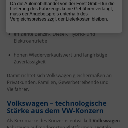
Da die Automobilhandel von der Forst GmbH für die
Verarbeitung
Lieferung des Fahrzeugs keine Gebühren verlangt,
muss der Angebotspreis unterhalb des
Vergleichspreises zzgl. der Lieferkosten bleiben.
moderne Assistenz- und Sicherheitssysteme
effiziente Benzin-, Diesel-, Hybrid- und
Elektroantriebe
hohen Wiederverkaufswert und langfristige
Zuverlässigkeit
Damit richtet sich Volkswagen gleichermaßen an
Privatkunden, Familien, Gewerbetreibende und
Vielfahrer.
Volkswagen – technologische
Stärke aus dem VW-Konzern
Als Kernmarke des Konzerns entwickelt
Volkswagen
Fahrzeuge auf modernsten Plattformen. Digitale