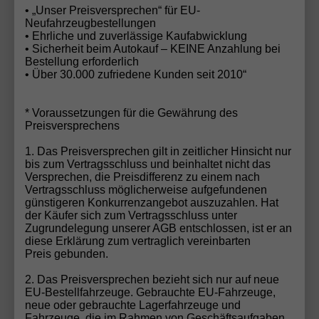
• „Unser Preisversprechen“ für EU-
Zahlung erst bei Fahrzeugbereitstellung
Neufahrzeugbestellungen
Transparente Prozesse & persönliche Betreuung
• Ehrliche und zuverlässige Kaufabwicklung
• Sicherheit beim Autokauf – KEINE Anzahlung bei
Bestellung erforderlich
👉 Vertrauen durch über 30 Jahre Erfahrung.
• Über 30.000 zufriedene Kunden seit 2010“
* Voraussetzungen für die Gewährung des
📊 Cupra EU-Neuwagen – Top
Preisversprechens
Angebote in Deutschland
1. Das Preisversprechen gilt in zeitlicher Hinsicht nur
Diese Seite ist gezielt optimiert für folgende
bis zum Vertragsschluss und beinhaltet nicht das
Versprechen, die Preisdifferenz zu einem nach
Suchanfragen:
Vertragsschluss möglicherweise aufgefundenen
günstigeren Konkurrenzangebot auszuzahlen. Hat
Cupra EU-Neuwagen günstig kaufen
der Käufer sich zum Vertragsschluss unter
Zugrundelegung unserer AGB entschlossen, ist er an
Cupra Reimport Deutschland
diese Erklärung zum vertraglich vereinbarten
Cupra Rabatt Neuwagen
Preis gebunden.
Cupra sofort lieferbar
2. Das Preisversprechen bezieht sich nur auf neue
Cupra Angebot Deutschland
EU-Bestellfahrzeuge. Gebrauchte EU-Fahrzeuge,
neue oder gebrauchte Lagerfahrzeuge und
Cupra Elektroauto günstig kaufen
Fahrzeuge, die im Rahmen von Geschäftsaufgaben