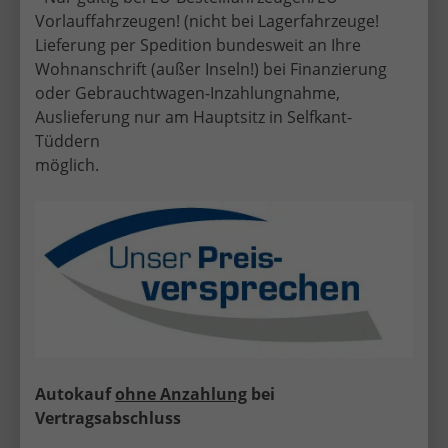
die Elektromobilität.
Vorlauffahrzeugen! (nicht bei Lagerfahrzeuge!
Lieferung per Spedition bundesweit an Ihre
👉 Ideal für:
Wohnanschrift (außer Inseln!) bei Finanzierung
oder Gebrauchtwagen-Inzahlungnahme,
Stadt & Pendler
Auslieferung nur am Hauptsitz in Selfkant-
niedrige Betriebskosten
Tüddern
nachhaltiges Fahren
möglich.
🚀
Cupra Formentor
EU-Neuwagen
Das Erfolgsmodell von Cupra – SUV trifft
Sportwagen-Feeling.
👉 Highlights:
sportliches Design
Autokauf
ohne Anzahlung
bei
starke Motoren
Vertragsabschluss
hoher Komfort