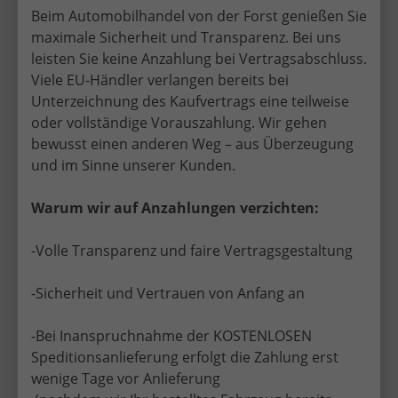
Beim Automobilhandel von der Forst genießen Sie
maximale Sicherheit und Transparenz. Bei uns
🔥
Cupra Terramar
EU-Neuwagen
leisten Sie keine Anzahlung bei Vertragsabschluss.
Viele EU-Händler verlangen bereits bei
Das neue SUV-Flaggschiff – mehr Platz, mehr
Unterzeichnung des Kaufvertrags eine teilweise
Technik, mehr Premium.
oder vollständige Vorauszahlung. Wir gehen
bewusst einen anderen Weg – aus Überzeugung
👉 Perfekt für:
und im Sinne unserer Kunden.
Familien
Warum wir auf Anzahlungen verzichten:
Langstrecken
modernes SUV-Fahren
-Volle Transparenz und faire Vertragsgestaltung
-Sicherheit und Vertrauen von Anfang an
⚡
Cupra Tavascan
Elektro EU-
Neuwagen
-Bei Inanspruchnahme der KOSTENLOSEN
Speditionsanlieferung erfolgt die Zahlung erst
Das vollelektrische SUV-Coupé – Performance trifft
wenige Tage vor Anlieferung
Zukunft.