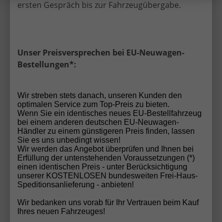
ersten Gespräch bis zur Fahrzeugübergabe.
📦 Kostenlos geliefert –
deutschlandweit
Unser Preisversprechen bei EU-Neuwagen-
Bestellungen*:
Egal wo du dich befindest:
Wir liefern deinen
Cupra EU-Neuwagen kostenlos
bis vor deine Haustür
.
Wir streben stets danach, unseren Kunden den
optimalen Service zum Top-Preis zu bieten.
Wenn Sie ein identisches neues EU-Bestellfahrzeug
👉 Kein Aufwand, kein Risiko – einfach einsteigen
bei einem anderen deutschen EU-Neuwagen-
und losfahren.
Händler zu einem günstigeren Preis finden, lassen
Sie es uns unbedingt wissen!
Wir werden das Angebot überprüfen und Ihnen bei
Erfüllung der untenstehenden Voraussetzungen (*)
🔒 100% sicher kaufen – ohne
einen identischen Preis - unter Berücksichtigung
Anzahlung
unserer KOSTENLOSEN bundesweiten Frei-Haus-
Speditionsanlieferung - anbieten!
Bei uns kaufst du komplett
risikofrei
:
Wir bedanken uns vorab für Ihr Vertrauen beim Kauf
Ihres neuen Fahrzeuges!
Keine Anzahlung erforderlich