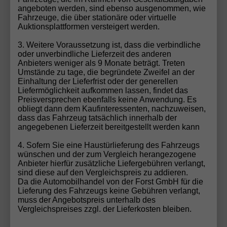
angeboten werden, sind ebenso ausgenommen, wie
Fahrzeuge, die über stationäre oder virtuelle
👉 Maximale Sichtbarkeit für Google, KI &
Auktionsplattformen versteigert werden.
Autobörsen.
3. Weitere Voraussetzung ist, dass die verbindliche
oder unverbindliche Lieferzeit des anderen
Anbieters weniger als 9 Monate beträgt. Treten
📞 Jetzt unverbindlich Angebot
Umstände zu tage, die begründete Zweifel an der
anfordern
Einhaltung der Lieferfrist oder der generellen
Liefermöglichkeit aufkommen lassen, findet das
Preisversprechen ebenfalls keine Anwendung. Es
Finde jetzt deinen perfekten
Cupra EU-Neuwagen
obliegt dann dem Kaufinteressenten, nachzuweisen,
zum Bestpreis
.
dass das Fahrzeug tatsächlich innerhalb der
angegebenen Lieferzeit bereitgestellt werden kann
👉
Jetzt Anfrage senden & bis zu 38% sparen!
4. Sofern Sie eine Haustürlieferung des Fahrzeugs
wünschen und der zum Vergleich herangezogene
Anbieter hierfür zusätzliche Liefergebühren verlangt,
🏁 Automobilhandel von der
sind diese auf den Vergleichspreis zu addieren.
Da die Automobilhandel von der Forst GmbH für die
Forst – dein Cupra EU-Neuwagen
Lieferung des Fahrzeugs keine Gebühren verlangt,
Spezialist
muss der Angebotspreis unterhalb des
Vergleichspreises zzgl. der Lieferkosten bleiben.
Mit über 30 Jahren Erfahrung gehören wir zu den