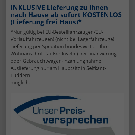
INKLUSIVE Lieferung zu Ihnen
nach Hause ab sofort KOSTENLOS
(Lieferung frei Haus)*
Günstige EU-Neuwagen von Dacia im
Überblick
*Nur gültig bei EU-Bestellfahrzeugen/EU-
Vorlauffahrzeugen! (nicht bei Lagerfahrzeuge!
Lieferung per Spedition bundesweit an Ihre
Wohnanschrift (außer Inseln!) bei Finanzierung
oder Gebrauchtwagen-Inzahlungnahme,
Auslieferung nur am Hauptsitz in Selfkant-
Dacia Bigster
Tüddern
möglich.
Dacia Duster