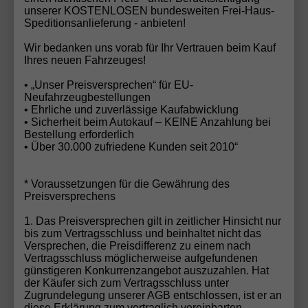
verzichten möchten.
unserer KOSTENLOSEN bundesweiten Frei-Haus-
Speditionsanlieferung - anbieten!
Wir bedanken uns vorab für Ihr Vertrauen beim Kauf
Dacia – Teil eines starken
Ihres neuen Fahrzeuges!
Konzerns
• „Unser Preisversprechen“ für EU-
Als Marke des Renault-Konzerns entwickelt und
Neufahrzeugbestellungen
• Ehrliche und zuverlässige Kaufabwicklung
produziert
Dacia
Fahrzeuge nach europäischen
• Sicherheit beim Autokauf – KEINE Anzahlung bei
Qualitäts- und Sicherheitsstandards. Dacia steht
Bestellung erforderlich
dabei für den Ansatz:
nur das, was wirklich zählt
–
• Über 30.000 zufriedene Kunden seit 2010“
ohne unnötige Extras, dafür mit hoher
Alltagstauglichkeit.
* Voraussetzungen für die Gewährung des
Preisversprechens
Dacia als EU-Neuwagen – clever sparen
1. Das Preisversprechen gilt in zeitlicher Hinsicht nur
ohne Kompromisse
bis zum Vertragsschluss und beinhaltet nicht das
Dacia Modelle sind als
EU-Neuwagen-Import
Versprechen, die Preisdifferenz zu einem nach
Vertragsschluss möglicherweise aufgefundenen
besonders attraktiv. Kunden profitieren von:
günstigeren Konkurrenzangebot auszuzahlen. Hat
der Käufer sich zum Vertragsschluss unter
Zugrundelegung unserer AGB entschlossen, ist er an
deutlichen Preisvorteilen
gegenüber der
diese Erklärung zum vertraglich vereinbarten