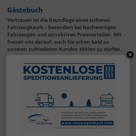
Gästebuch
Vertrauen ist die Grundlage eines sicheren
Fahrzeugkaufs – besonders bei hochwertigen
Fahrzeugen und attraktiven Preisvorteilen. Wir
freuen uns darauf, auch Sie schon bald zu
unseren zufriedenen Kunden zählen zu dürfen.
Vertrauen ist die Grundlage eines sicheren
Fahrzeugkaufs – besonders bei einem EU-
Neuwagen oder Reimport. Bereits über 30.000
ausgelieferte Fahrzeuge sprechen für sich.
Vielleicht sehen wir auch schon bald Ihr
persönliches Auslieferungsfoto mit Ihrem neuen
Fahrzeug bei Automobilhandel von der Forst!
Auslieferungen