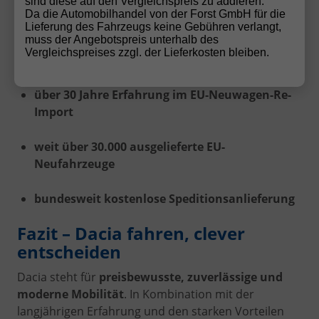
sind diese auf den Vergleichspreis zu addieren.
Da die Automobilhandel von der Forst GmbH für die
keine Anzahlung bei Bestellung
Lieferung des Fahrzeugs keine Gebühren verlangt,
muss der Angebotspreis unterhalb des
Vergleichspreises zzgl. der Lieferkosten bleiben.
Kaufvertrag nach deutschem Recht
über 30 Jahre Erfahrung im EU-Neuwagen-Re-
Import
weit über 30.000 ausgelieferte EU-
Neufahrzeuge
bundesweit kostenlose Speditionsanlieferung
Fazit – Dacia fahren, clever
entscheiden
Dacia steht für
preisbewusste, zuverlässige und
moderne Mobilität
. In Kombination mit der
langjährigen Erfahrung und den starken Vorteilen