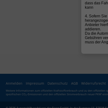
Mit
dass das Fahr
kann
Uns
4. Sofern Si
👉 
herangezoge
Anbieter hier
👉 
addieren.
👉 
Da die Autom
👉 
Gebühren ver
muss der Ange
Anmelden
Impressum
Datenschutz
AGB
Widerrufsrecht
Weitere Informationen zum offiziellen Kraftstoffverbrauch und zu den offiziellen 
spezifischen CO
-Emissionen und den offiziellen Stromverbrauch neuer PKW' entn
2
© 2026
Automobilhandel von der Forst GmbH
,
In der Fummer 11
,
52538
S