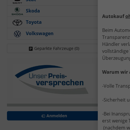
✔
K
✔
V
Skoda
Autokauf
o
Toyota
👉
Beim Automo
Volkswagen
Transparenz.
⚡ 
Händler verl
Geparkte Fahrzeuge (
0
)
vollständig
De
Überzeugung
ode
Warum wir 
Hig
-Volle Trans
-Sicherheit 
-Bei Inansp
Anmelden
erst wenige 
(nachdem wir