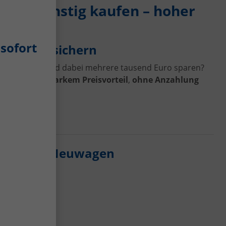
gen günstig kaufen – hoher
g
sofort
estpreis sichern
tig kaufen
und dabei mehrere tausend Euro sparen?
fahrzeug
mit starkem Preisvorteil
,
ohne Anzahlung
Custom EU-Neuwagen