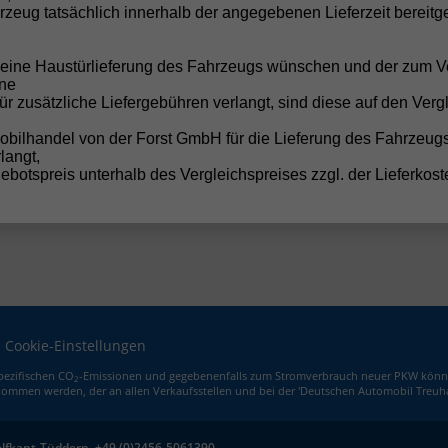
 über 30 Jahren Erfahrung gehören wir zu den
Top EU-Neuw
zeug tatsächlich innerhalb der angegebenen Lieferzeit bereitge
ere Stärke:
e eine Haustürlieferung des Fahrzeugs wünschen und der zum V
Top-Preise
ne
für zusätzliche Liefergebühren verlangt, sind diese auf den Verg
Sichere Kaufabwicklung
Persönlicher Service
obilhandel von der Forst GmbH für die Lieferung des Fahrzeug
Deutschlandweite Lieferung
langt,
botspreis unterhalb des Vergleichspreises zzgl. der Lieferkost
Cookie-Einstellungen
spezifischen CO
-Emissionen und gegebenenfalls zum Stromverbrauch neuer PKW können de
2
ommen werden, der an allen Verkaufsstellen und bei der 'Deutschen Automobil Treuha
elfkant-Tüddern,
+49 (0)2456-5061390