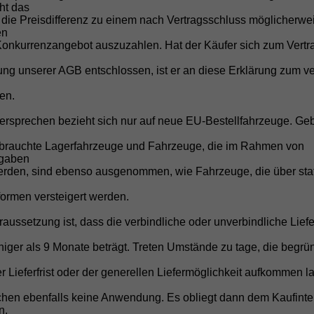
cht das
 die Preisdifferenz zu einem nach Vertragsschluss möglicherwe
Ford Tourneo Custom EU-Neuwagen günstig
en
Ford Tourneo Custom Reimport kaufen
Konkurrenzangebot auszuzahlen. Hat der Käufer sich zum Vertr
Ford Tourneo Custom Rabatt Neuwagen
g unserer AGB entschlossen, ist er an diese Erklärung zum ve
Ford Tourneo Custom sofort lieferbar
en.
Ford Tourneo Custom Angebot Deutschland
versprechen bezieht sich nur auf neue EU-Bestellfahrzeuge. Ge
brauchte Lagerfahrzeuge und Fahrzeuge, die im Rahmen von
fgaben
rden, sind ebenso ausgenommen, wie Fahrzeuge, die über stat
 Jetzt unverbindlich Angebot anforde
formen versteigert werden.
here dir jetzt deinen
Ford Tourneo Custom EU-Neuwagen z
raussetzung ist, dass die verbindliche oder unverbindliche Liefe
Jetzt Anfrage senden & Preisvorteil sichern!
iger als 9 Monate beträgt. Treten Umstände zu tage, die begrü
r Lieferfrist oder der generellen Liefermöglichkeit aufkommen la
 Automobilhandel von der Forst – dei
chen ebenfalls keine Anwendung. Es obliegt dann dem Kaufinte
n,