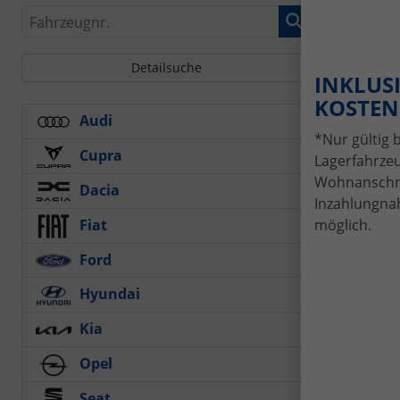

Fahrzeugnr.
Pr
Detailsuche
INKLUSI
🔥
KOSTENL
Du 
Audi
*Nur gültig 
Bei
Cupra
Lagerfahrzeu
un
Wohnanschrif
Dacia
Inzahlungnah
👉
Fiat
möglich.
Ford
💰
Hyundai
✔ 
✔ E
Kia
✔
D
Opel
✔
K
✔
K
Seat