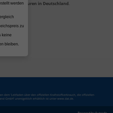
agen Importeuren in Deutschland
.
stellt werden
ergleich
leichspreis zu
s keine
en bleiben.
m 'Leitfaden über den offiziellen Kraftstoffverbrauch, die offiziellen
nd GmbH' unentgeltlich erhältlich ist unter www.dat.de.
Powered by Autrado