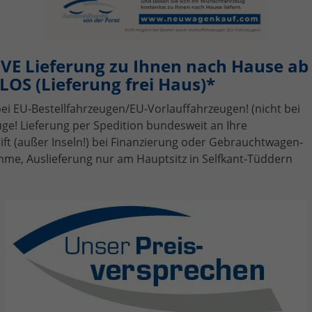
 Ford Tourneo Custom EU-Neuwa
eisvorteil + kostenlose Lieferun
VE Lieferung zu Ihnen nach Hause ab 
 Jetzt den Ford Tourneo Custom zum B
OS (Lieferung frei Haus)*
möchtest einen
Ford Tourneo Custom EU-Neuwagen güns
bei EU-Bestellfahrzeugen/EU-Vorlauffahrzeugen! (nicht bei
m Automobilhandel von der Forst erhältst du dein Wunsch
ge! Lieferung per Spedition bundesweit an Ihre
d
inklusive kostenloser Lieferung deutschlandweit
.
t (außer Inseln!) bei Finanzierung oder Gebrauchtwagen-
me, Auslieferung nur am Hauptsitz in Selfkant-Tüddern
Ideal für Familien, Gewerbe & Shuttle-Service
 Deine Vorteile beim Ford Tourneo 
Über
30 Jahre EU-Neuwagen-Import Erfahrung
iner der
führenden EU-Importeure in Deutschland
eutlich günstiger als deutsche Listenpreise
eine Anzahlung – 100% risikofrei bestellen
aufvertrag nach deutschem Recht