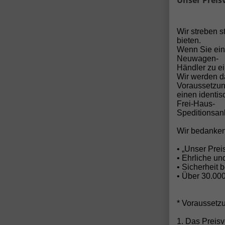
Unser Preis
Deu
Wir streben 
👉 
bieten.
Wenn Sie ein
Neuwagen-
🔒
Händler zu ei
Wir werden d
Voraussetzun
Bei
einen identi
Frei-Haus-
Speditionsanl
Wir bedanken
• „Unser Pre
• Ehrliche u
👉 
• Sicherheit 
• Über 30.00
📊
* Voraussetz
Dies
1. Das Preisv