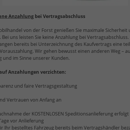
ostenlose Lieferung direkt zu dir nach Hause
olle Herstellergarantie europaweit
hne Anzahlung
bei Vertragsabschluss
Maximaler Nutzen zum besten Preis
bilhandel von der Forst genießen Sie maximale Sicherheit
 Bei uns leisten Sie keine Anzahlung bei Vertragsabschluss. 
Warum den Ford Tourneo Custom als
angen bereits bei Unterzeichnung des Kaufvertrags eine tei
e Vorauszahlung. Wir gehen bewusst einen anderen Weg – a
r
Ford Tourneo Custom
ist die perfekte Kombination aus Kom
 und im Sinne unserer Kunden.
r gewerbliche Nutzung.
auf Anzahlungen verzichten:
hlights des Ford Tourneo Custom:
parenz und faire Vertragsgestaltung
Platz für bis zu 8–9 Personen
Flexible Sitzkonfigurationen
und Vertrauen von Anfang an
Hoher Fahrkomfort & moderne Ausstattung
ruchnahme der KOSTENLOSEN Speditionsanlieferung erfolgt 
Ideal für Shuttle, Business & Familien
Tage vor Anlieferung
Effiziente Motoren & niedrige Betriebskosten
 Ihr bestelltes Fahrzeug bereits beim Vertragshändler bez