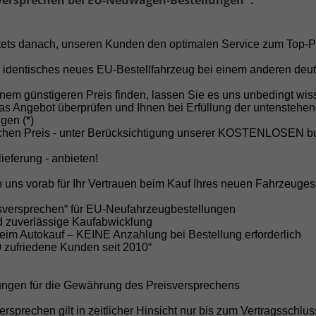
versprechen bei EU-Neuwagen-Bestellungen*:
tschland befindest.
stets danach, unseren Kunden den optimalen Service zum Top-P
Einfach bestellen – stressfrei geliefert bekommen.
 identisches neues EU-Bestellfahrzeug bei einem anderen deu
 100% sicher kaufen – ohne Anzahlung
nem günstigeren Preis finden, lassen Sie es uns unbedingt wis
as Angebot überprüfen und Ihnen bei Erfüllung der untenstehe
gen (*)
 uns kaufst du
komplett risikofrei
:
schen Preis - unter Berücksichtigung unserer KOSTENLOSEN 
Keine Anzahlung erforderlich
ieferung - anbieten!
Zahlung erst bei Fahrzeugbereitstellung
 uns vorab für Ihr Vertrauen beim Kauf Ihres neuen Fahrzeuges
Transparente Abwicklung & persönliche Beratung
isversprechen“ für EU-Neufahrzeugbestellungen
nd zuverlässige Kaufabwicklung
Vertrauen durch über 30 Jahre Erfahrung.
beim Autokauf – KEINE Anzahlung bei Bestellung erforderlich
0 zufriedene Kunden seit 2010“
 Ford Tourneo Custom EU-Neuwagen 
ungen für die Gewährung des Preisversprechens
e Seite ist gezielt optimiert für:
ersprechen gilt in zeitlicher Hinsicht nur bis zum Vertragsschlu