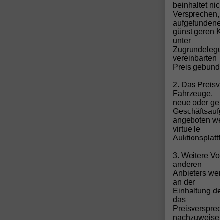
beinhaltet ni
Versprechen,
aufgefunden
günstigeren 
unter
Zugrundelegun
vereinbarten
Preis gebund
2. Das Preis
Fahrzeuge,
neue oder ge
Geschäftsau
angeboten we
📞
virtuelle
Auktionsplatt
Sic
3. Weitere Vo
anderen
👉
Anbieters wen
an der
Einhaltung de
das
🏁
Preisverspre
nachzuweise