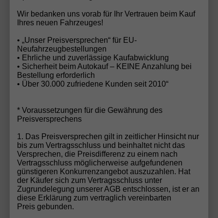
alternativen Antrieben
Wir bedanken uns vorab für Ihr Vertrauen beim Kauf
Als technologisch führender Hersteller investiert
Ihres neuen Fahrzeuges!
Hyundai
konsequent in nachhaltige Mobilität. Mit
• „Unser Preisversprechen“ für EU-
modernen Elektrofahrzeugen, effizienten
Neufahrzeugbestellungen
Hybridmodellen und serienreifen
• Ehrliche und zuverlässige Kaufabwicklung
Wasserstofffahrzeugen setzt Hyundai Maßstäbe für
• Sicherheit beim Autokauf – KEINE Anzahlung bei
Bestellung erforderlich
die Mobilität von morgen – ohne dabei den Fokus auf
• Über 30.000 zufriedene Kunden seit 2010“
Alltagstauglichkeit zu verlieren.
Hyundai als EU-Neuwagen –
* Voraussetzungen für die Gewährung des
Preisversprechens
clever sparen ohne Kompromisse
1. Das Preisversprechen gilt in zeitlicher Hinsicht nur
Hyundai Fahrzeuge sind als
EU-Neuwagen
bis zum Vertragsschluss und beinhaltet nicht das
besonders attraktiv. Käufer profitieren von:
Versprechen, die Preisdifferenz zu einem nach
Vertragsschluss möglicherweise aufgefundenen
günstigeren Konkurrenzangebot auszuzahlen. Hat
deutlichen Preisvorteilen
gegenüber der
der Käufer sich zum Vertragsschluss unter
deutschen UVP
Zugrundelegung unserer AGB entschlossen, ist er an
diese Erklärung zum vertraglich vereinbarten
Preis gebunden.
identischer Ausstattung und Qualität