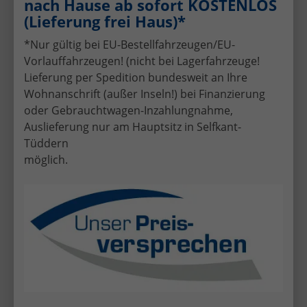
nach Hause ab sofort KOSTENLOS
Auslieferungen
(Lieferung frei Haus)*
*Nur gültig bei EU-Bestellfahrzeugen/EU-
Vorlauffahrzeugen! (nicht bei Lagerfahrzeuge!
Lieferung per Spedition bundesweit an Ihre
Wohnanschrift (außer Inseln!) bei Finanzierung
Die günstigen Hyundai EU-
oder Gebrauchtwagen-Inzahlungnahme,
Neuwagen Modelle beim
Auslieferung nur am Hauptsitz in Selfkant-
Automobilhandel von der Forst:
Tüddern
möglich.
Hyundai i20