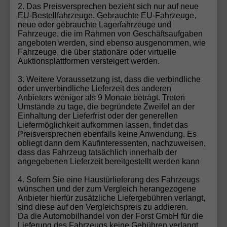
2. Das Preisversprechen bezieht sich nur auf neue
EU-Bestellfahrzeuge. Gebrauchte EU-Fahrzeuge,
voller europaweiter Herstellergarantie
neue oder gebrauchte Lagerfahrzeuge und
Fahrzeuge, die im Rahmen von Geschäftsaufgaben
angeboten werden, sind ebenso ausgenommen, wie
uneingeschränktem Service bei Hyundai
Fahrzeuge, die über stationäre oder virtuelle
Vertragspartnern
Auktionsplattformen versteigert werden.
3. Weitere Voraussetzung ist, dass die verbindliche
So lässt sich moderne Technik besonders
oder unverbindliche Lieferzeit des anderen
wirtschaftlich erleben.
Anbieters weniger als 9 Monate beträgt. Treten
Umstände zu tage, die begründete Zweifel an der
Hyundai EU-Neuwagen bei
Einhaltung der Lieferfrist oder der generellen
Liefermöglichkeit aufkommen lassen, findet das
Automobilhandel von der Forst
Preisversprechen ebenfalls keine Anwendung. Es
obliegt dann dem Kaufinteressenten, nachzuweisen,
Beim Kauf eines Hyundai EU-Neuwagens bei
dass das Fahrzeug tatsächlich innerhalb der
Automobilhandel von der Forst
genießen Sie
angegebenen Lieferzeit bereitgestellt werden kann
maximale Sicherheit und Komfort:
4. Sofern Sie eine Haustürlieferung des Fahrzeugs
wünschen und der zum Vergleich herangezogene
keine Anzahlung bei Bestellung
Anbieter hierfür zusätzliche Liefergebühren verlangt,
sind diese auf den Vergleichspreis zu addieren.
Da die Automobilhandel von der Forst GmbH für die
Kaufvertrag nach deutschem Recht
Lieferung des Fahrzeugs keine Gebühren verlangt,